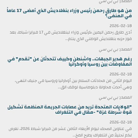
المصدر: بي بي سي
من هو طارق رحمن رئيس وزراء بنغلاديش الذي أمضى 17 عاماً
في المنفى؟
2026-02-18
أدى طارق رحمن اليمين كرئيس وزراء لبنغلاديش في 17 فبراير/شباط، بعد
فوز حزبه بنغلاديش الوطني الذي ينتم...
المصدر: بي بي سي
رغم هدير الجبهات.. واشنطن وكييف تتحدثان عن "تقدم" في
المفاوضات بين روسيا وأوكرانيا
2026-02-18
اليوم الثاني من محادثات السلام بين أوكرانيا وروسيا في جنيف انتهى،
وهي أحدث محاولة دبلوماسية لوقف الق...
المصدر: بي بي سي
"الولايات المتحدة تريد من عصابات الجريمة المنظمة تشكيل
قوة شرطة غزة" -مقال في التلغراف
2026-02-18
في عناوين الصحف ليوم الأربعاء الثامن عشر من فبراير/شباط 2026، نعرض
لكم تحليلاً من التلغراف يطرح المخ...