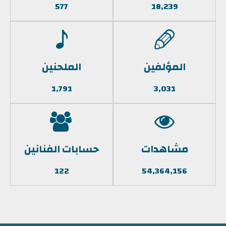
577
18,239
المؤلفين
الملحنين
1,791
3,031
مشاهدات
حسابات الفنانين
122
54,364,156