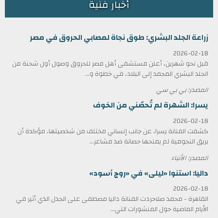
أخبار فنية
زراعة الجلد البشري: طوق نجاة لمصابي الحروق في مصر
2026-02-18
قبل نحو شهرين، أعلن مستشفى أهل مصر للحروق وصول أول شحنة من
الجلد البشري المجمد إلى البلاد، في خطوة و...
المصدر: بي بي سي
يسرا: الشهرة لم تُحصّني من الخوف
2026-02-18
كشفت الفنانة يسرا، عن جانب إنساني مختلف من شخصيتها، مؤكدة أن
بريق النجومية لم يمنحها حصانة ضد مشاعر...
المصدر: الأنباء
داليا: استنوا «ليلى» في «روج أسود»
2026-02-18
القاهرة - محمد صلاحردت الفنانة داليا مصطفى على الجدل الذي أثير في
الأيام الماضية حول المنشورات التي...