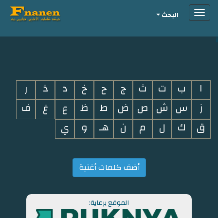
Toggle
البحث
navigation
i
ا
ب
ت
ث
ج
ح
خ
د
ذ
ر
ز
س
ش
ص
ض
ط
ظ
ع
غ
ف
ق
ك
ل
م
ن
هـ
و
ي
أضف كلمات أغنية
الموقع برعاية: