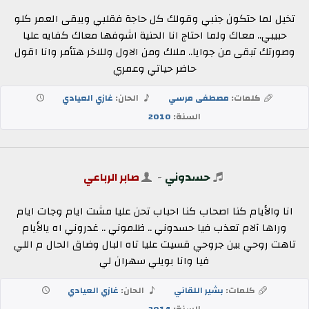
تخيل لما حتكون جنبي وقولك كل حاجة فقلبي ويبقى العمر كلو
حبيبي.. معاك ولما احتاج انا الحنية اشوفها معاك كفايه عليا
وصورتك تبقى من جوايا.. ملاك ومن الاول وللاخر هتأمر وانا اقول
حاضر حياتي وعمري
كلمات:
مصطفى مرسي
الحان:
غازي العيادي
السنة:
2010
حسدوني
-
صابر الرباعي
انا والأيام كنا اصحاب كنا احباب تحن عليا مشت ايام وجات ايام
وراها آلام تعذب فيا حسدوني .. ظلموني .. غدروني اه يالأيام
تاهت روحي بين جروحي قسيت عليا تاه البال وضاق الحال م اللي
فيا وانا بويلي سهران لي
كلمات:
بشير اللقاني
الحان:
غازي العيادي
السنة:
2014