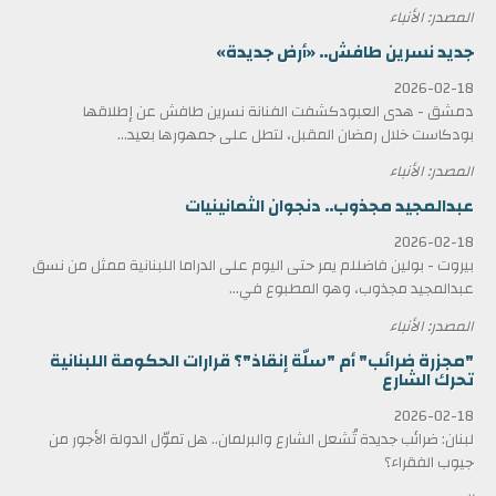
المصدر: الأنباء
جديد نسرين طافش.. «أرض جديدة»
2026-02-18
دمشق - هدى العبودكشفت الفنانة نسرين طافش عن إطلاقها
بودكاست خلال رمضان المقبل، لتطل على جمهورها بعيد...
المصدر: الأنباء
عبدالمجيد مجذوب.. دنجوان الثمانينيات
2026-02-18
بيروت - بولين فاضللم يمر حتى اليوم على الدراما اللبنانية ممثل من نسق
عبدالمجيد مجذوب، وهو المطبوع في...
المصدر: الأنباء
"مجزرة ضرائب" أم "سلّة إنقاذ"؟ قرارات الحكومة اللبنانية
تحرك الشارع
2026-02-18
لبنان: ضرائب جديدة تُشعل الشارع والبرلمان.. هل تموّل الدولة الأجور من
جيوب الفقراء؟