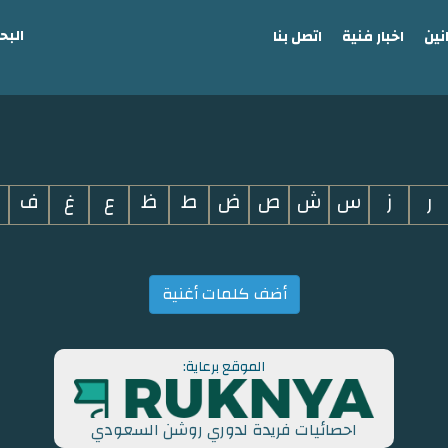
البح
نين
اخبار فنية
اتصل بنا
ر
ز
س
ش
ص
ض
ط
ظ
ع
غ
ف
أضف كلمات أغنية
الموقع برعاية:
احصائيات فريدة لدوري روشن السعودي