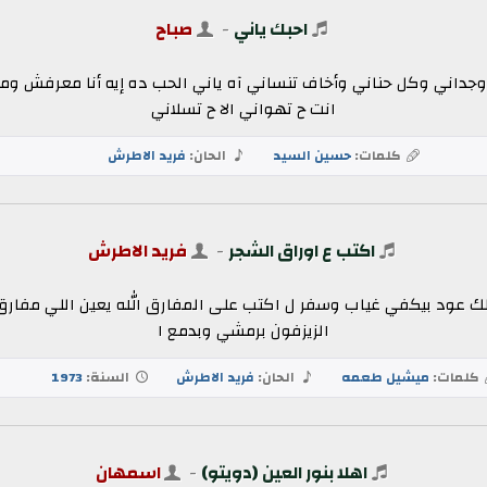
احبك ياني
-
صباح
ك وجداني وكل حناني وأخاف تنساني آه ياني الحب ده إيه أنا معرفش و
انت ح تهواني الا ح تسلاني
كلمات:
حسين السيد
الحان:
فريد الاطرش
اكتب ع اوراق الشجر
-
فريد الاطرش
لك عود بيكفي غياب وسفر ل اكتب على المفارق الله يعين اللي مفارق 
الزيزفون برمشي وبدمع ا
كلمات:
ميشيل طعمه
الحان:
فريد الاطرش
السنة:
1973
اهلا بنور العين (دويتو)
-
اسمهان