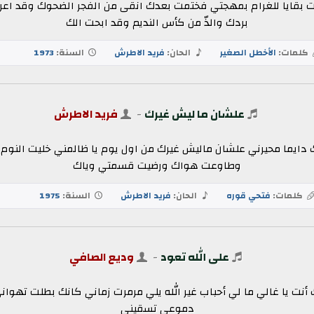
بقايا للغرام بمهجتي فختمت بعدك انقى من الفجر الضحوك وقد اعرت
بردك والذّ من كأس النديم وقد ابحت الك
كلمات:
الأخطل الصغير
الحان:
فريد الاطرش
السنة:
1973
علشان ما ليش غيرك
-
فريد الاطرش
 دايما محيرني علشان ماليش غيرك من اول يوم يا ظالمني خليت النو
وطاوعت هواك ورضيت قسمتي وياك
كلمات:
فتحي قوره
الحان:
فريد الاطرش
السنة:
1975
على الله تعود
-
وديع الصافي
ك أنت يا غالي ما لي أحباب غير الله يلي مرمرت زماني كانك بطلت تهوان
دموعي تسقيني