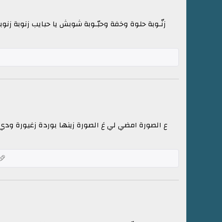
زنّـوبة حلوة وخفة وحبّـوبة شوبش يا حبايب زنوبة زنوب
ع الصورة امضي لي عَ الصورة زينها بوردة زغيورة ود