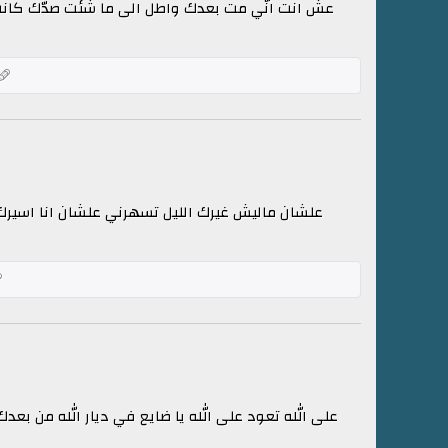
عش انت انّي مت بعدك واطل الى ما شئت صدّك كانت 
علشان ماليش غيرك الليل تسهرني علشان انا اسيرك
على الله تعود على الله يا ضايع في ديار الله من بعد