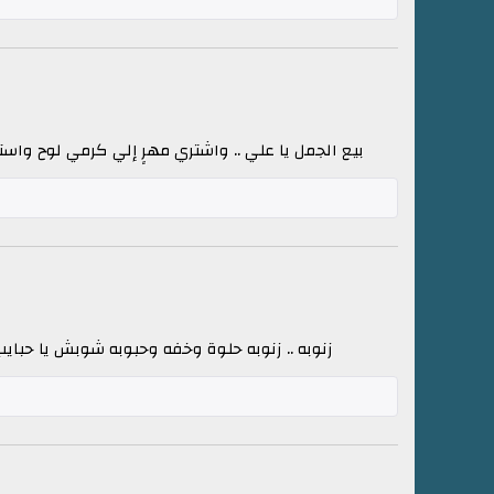
بيع الجمل يا علي .. واشتري مهرٍ إلي كرمي لوح واستوى
زنوبه .. زنوبه حلوة وخفه وحبوبه شوبش يا حبايب ز