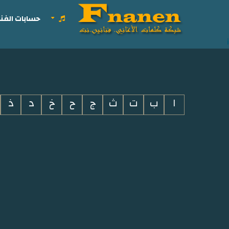
حسابات الفنا
i
ا
ب
ت
ث
ج
ح
خ
د
ذ