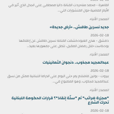
القاهرة - محمد صلاحردت الفنانة داليا مصطفى على الجدل الذي أثير في
الأيام الماضية حول المنشورات التي...
المصدر: الأنباء
جديد نسرين طافش.. «أرض جديدة»
2026-02-18
دمشق - هدى العبودكشفت الفنانة نسرين طافش عن إطلاقها
بودكاست خلال رمضان المقبل، لتطل على جمهورها بعيد...
المصدر: الأنباء
عبدالمجيد مجذوب.. دنجوان الثمانينيات
2026-02-18
بيروت - بولين فاضللم يمر حتى اليوم على الدراما اللبنانية ممثل من نسق
عبدالمجيد مجذوب، وهو المطبوع في...
المصدر: الأنباء
"مجزرة ضرائب" أم "سلّة إنقاذ"؟ قرارات الحكومة اللبنانية
تحرك الشارع
2026-02-18