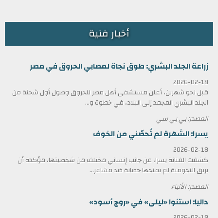
أخبار فنية
زراعة الجلد البشري: طوق نجاة لمصابي الحروق في مصر
2026-02-18
قبل نحو شهرين، أعلن مستشفى أهل مصر للحروق وصول أول شحنة من
الجلد البشري المجمد إلى البلاد، في خطوة و...
المصدر: بي بي سي
يسرا: الشهرة لم تُحصّني من الخوف
2026-02-18
كشفت الفنانة يسرا، عن جانب إنساني مختلف من شخصيتها، مؤكدة أن
بريق النجومية لم يمنحها حصانة ضد مشاعر...
المصدر: الأنباء
داليا: استنوا «ليلى» في «روج أسود»
2026-02-18