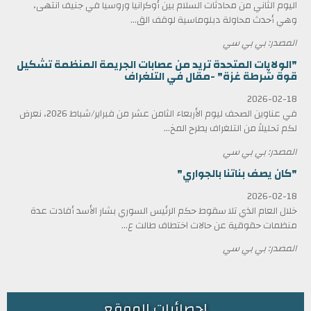
اليوم الثاني من محادثات السلام بين أوكرانيا وروسيا في جنيف انتهى،
وهي أحدث محاولة دبلوماسية لوقف الق...
المصدر: بي بي سي
"الولايات المتحدة تريد من عصابات الجريمة المنظمة تشكيل
قوة شرطة غزة" -مقال في التلغراف
2026-02-18
في عناوين الصحف ليوم الأربعاء الثامن عشر من فبراير/شباط 2026، نعرض
لكم تحليلاً من التلغراف يطرح المخ...
المصدر: بي بي سي
"كان يصف بناتنا بالجواري"
2026-02-18
خلال العام الذي تلا سقوط حكم الرئيس السوري بشار الأسد أفادت عدة
منظمات حقوقية عن حالات اختطاف طالت ع...
المصدر: بي بي سي
احصائيات الموقع