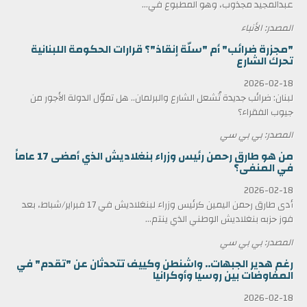
عبدالمجيد مجذوب، وهو المطبوع في...
المصدر: الأنباء
"مجزرة ضرائب" أم "سلّة إنقاذ"؟ قرارات الحكومة اللبنانية
تحرك الشارع
2026-02-18
لبنان: ضرائب جديدة تُشعل الشارع والبرلمان.. هل تموّل الدولة الأجور من
جيوب الفقراء؟
المصدر: بي بي سي
من هو طارق رحمن رئيس وزراء بنغلاديش الذي أمضى 17 عاماً
في المنفى؟
2026-02-18
أدى طارق رحمن اليمين كرئيس وزراء لبنغلاديش في 17 فبراير/شباط، بعد
فوز حزبه بنغلاديش الوطني الذي ينتم...
المصدر: بي بي سي
رغم هدير الجبهات.. واشنطن وكييف تتحدثان عن "تقدم" في
المفاوضات بين روسيا وأوكرانيا
2026-02-18