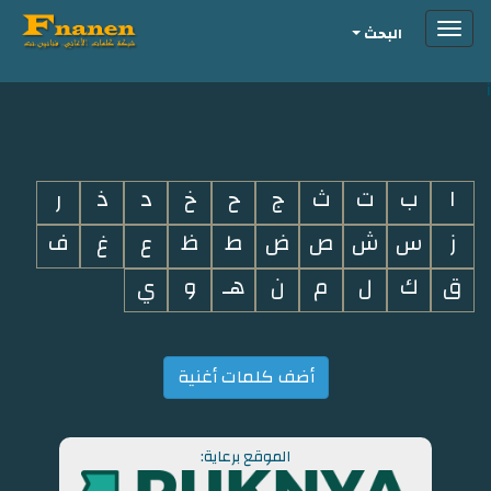
Toggle
البحث
navigation
i
ا
ب
ت
ث
ج
ح
خ
د
ذ
ر
ز
س
ش
ص
ض
ط
ظ
ع
غ
ف
ق
ك
ل
م
ن
هـ
و
ي
أضف كلمات أغنية
الموقع برعاية: