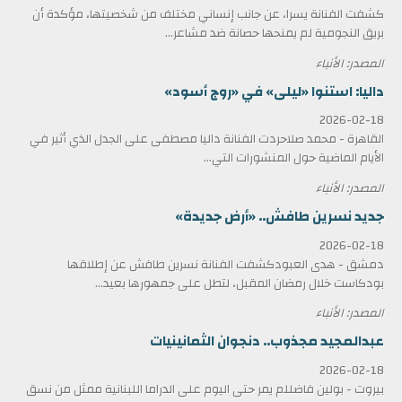
كشفت الفنانة يسرا، عن جانب إنساني مختلف من شخصيتها، مؤكدة أن
بريق النجومية لم يمنحها حصانة ضد مشاعر...
المصدر: الأنباء
داليا: استنوا «ليلى» في «روج أسود»
2026-02-18
القاهرة - محمد صلاحردت الفنانة داليا مصطفى على الجدل الذي أثير في
الأيام الماضية حول المنشورات التي...
المصدر: الأنباء
جديد نسرين طافش.. «أرض جديدة»
2026-02-18
دمشق - هدى العبودكشفت الفنانة نسرين طافش عن إطلاقها
بودكاست خلال رمضان المقبل، لتطل على جمهورها بعيد...
المصدر: الأنباء
عبدالمجيد مجذوب.. دنجوان الثمانينيات
2026-02-18
بيروت - بولين فاضللم يمر حتى اليوم على الدراما اللبنانية ممثل من نسق