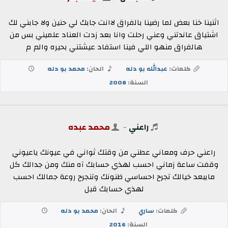
اثنينا خنا بعض لما رضينا بالفراق لاانت جابك لي حنين ولا جابني لك
اشتياق عاندتني وعني رحلت وانا بعد زدت العناد علميني بس من
هالفراق منهو اللي فينا استفاد عيشتني بحيره والم م
كلمات:
عبدالله بو دله
الحان:
محمد بو دله
السنة:
2008
راعني
-
محمد عبده
راعني حرف ومعاني عطني من وقتك ثواني في عيونك ياعيوني
وقفت ساعة زماني احسب لهذي حسابك آه منك ومن جدالك كل
مايبعد خيالك تجرح احساسي ظنونك وتنجرح روعة جمالك احسب
لهذي حسابك قبل
كلمات:
ساري
الحان:
محمد بو دله
السنة:
2016