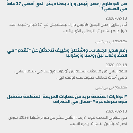
من هو طارق رحمن رئيس وزراء بنغلاديش الذي أمضى 17 عاماً
في المنفى؟
2026-02-18
أدى طارق رحمن اليمين كرئيس وزراء لبنغلاديش في 17 فبراير/شباط، بعد
فوز حزبه بنغلاديش الوطني الذي ينتم...
المصدر: بي بي سي
رغم هدير الجبهات.. واشنطن وكييف تتحدثان عن "تقدم" في
المفاوضات بين روسيا وأوكرانيا
2026-02-18
اليوم الثاني من محادثات السلام بين أوكرانيا وروسيا في جنيف انتهى،
وهي أحدث محاولة دبلوماسية لوقف الق...
المصدر: بي بي سي
"الولايات المتحدة تريد من عصابات الجريمة المنظمة تشكيل
قوة شرطة غزة" -مقال في التلغراف
2026-02-18
في عناوين الصحف ليوم الأربعاء الثامن عشر من فبراير/شباط 2026، نعرض
لكم تحليلاً من التلغراف يطرح المخ...