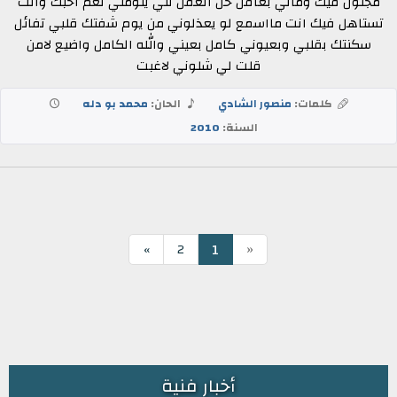
مجنون فيك وماني بعاقل خل العقل للي يلومني نعم احبك وانت
تستاهل فيك انت مااسمع لو يعذلوني من يوم شفتك قلبي تفائل
سكنتك بقلبي وبعيوني كامل بعيني والله الكامل واضيع لامن
قلت لي شلوني لاغبت
كلمات:
منصور الشادي
الحان:
محمد بو دله
السنة:
2010
«
1
»
2
أخبار فنية