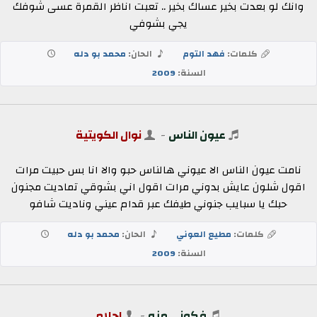
وانك لو بعدت بخير عساك بخير .. تعبت اناظر القمرة عسى شوفك
يجي بشوفي
كلمات:
فهد التوم
الحان:
محمد بو دله
السنة:
2009
عيون الناس
-
نوال الكويتية
نامت عيون الناس الا عيوني هالناس حبو والا انا بس حبيت مرات
اقول شلون عايش بدوني مرات اقول اني بشوقي تماديت مجنون
حبك يا سبايب جنوني طيفك عبر قدام عيني وناديت شافو
كلمات:
مطيع العوني
الحان:
محمد بو دله
السنة:
2009
فكوني منه
-
احلام