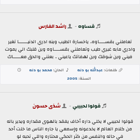
قساوه
-
راشد الفارس
تعاملني بقســـــاوه.. ياخسارة الطيب وينه ادري الدنيـــــــا تغير
وادري مابه غيري طيب وتعاملني بقســـــاوه وين قلبك الي يموت
فيني وين شوقك وين لهفاتك ياعيني .. بعتني والحق معــــــاك
كلمات:
عبدالله بو دله
الحان:
محمد بو دله
السنة:
2005
قولوا لحبيبي
-
شذى حسون
قولوا لحبيبي لا يخلي داره أخاف يفقد بالهوى مقداره ويدير باله
من كلام العالم لا يخدعونه وإسمعي يا جاره الناس ما خلت أحد
في حاله والنفس من كثر الحكي محتاره واللي تحبه لو