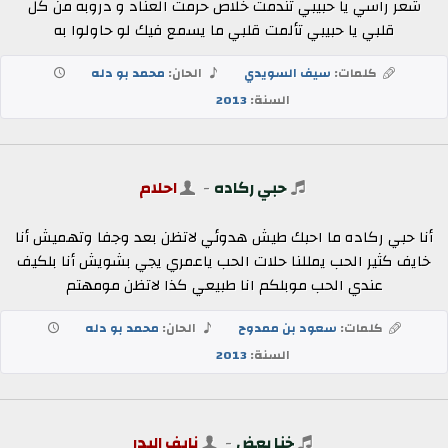
شعر راسي يا حبيبي تندمت خلاص حرمت العناد و دروبه من كل
قلبي يا حبيبي تألمت قلبي ما يسمع فيك لو حاولوا به
كلمات:
سيف السويدي
الحان:
محمد بو دله
السنة:
2013
حبي ركاده
-
احلام
أنا حبي ركاده ما احبك طيش هدوئي لاتظن بعد وجفا وتهميش أنا
خايف كثير الحب يمللنا حلات الحب ياعمري يجي بشويش أنا بلكيف
عندي الحب موبلكم انا طبيعي كذا لاتظن مومهتم
كلمات:
سعود بن ممدوح
الحان:
محمد بو دله
السنة:
2013
خنا بعض
-
نايف البدر