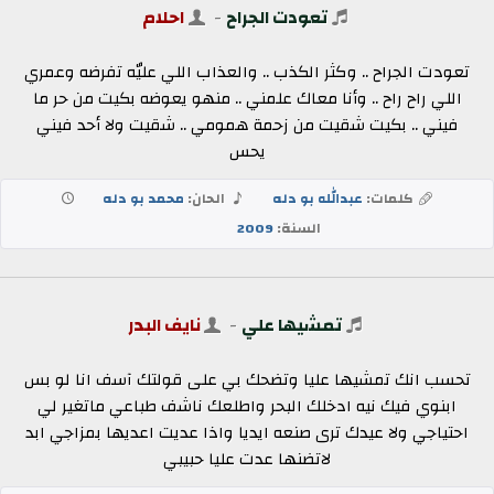
تعودت الجراح
-
احلام
تعودت الجراح .. وكثر الكذب .. والعذاب اللي عليٌه تفرضه وعمري
اللي راح راح .. وأنا معاك علمني .. منهو يعوضه بكيت من حر ما
فيني .. بكيت شقيت من زحمة همومي .. شقيت ولا أحد فيني
يحس
كلمات:
عبدالله بو دله
الحان:
محمد بو دله
السنة:
2009
تمشيها علي
-
نايف البدر
تحسب انك تمشيها عليا وتضحك بي على قولتك آسف انا لو بس
ابنوي فيك نيه ادخلك البحر واطلعك ناشف طباعي ماتغير لي
احتياجي ولا عيدك ترى صنعه ايديا واذا عديت اعديها بمزاجي ابد
لاتضنها عدت عليا حبيبي