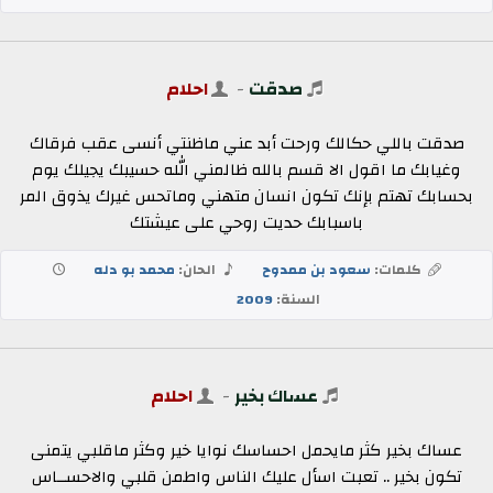
صدقت
-
احلام
صدقت باللي حكالك ورحت أبد عني ماظنتي أنسى عقب فرقاك
وغيابك ما اقول الا قسم بالله ظالمني الله حسيبك يجيلك يوم
بحسابك تهتم بإنك تكون انسان متهني وماتحس غيرك يذوق المر
باسبابك حديت روحي على عيشتك
كلمات:
سعود بن ممدوح
الحان:
محمد بو دله
السنة:
2009
عساك بخير
-
احلام
عساك بخير كثر مايحمل احساسك نوايا خير وكثر ماقلبي يتمنى
تكون بخير .. تعبت اسأل عليك الناس واطمن قلبي والاحســاس