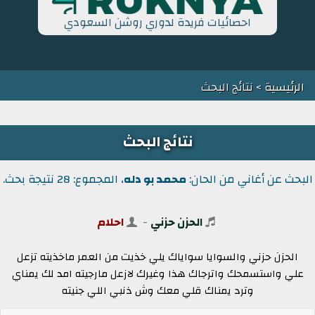
احصائيات فريدة لدوري روشن السعودي
الرئيسية
> نتائج البحث
نتائج البحث
البحث عن أغاني من الحان:
محمد بو دله
، المجموع: 28 نتيجة بحث.
الحزن حزني
-
احلام
الحزن حزني والسوايا سواياك يلي خذيت من العمر ماخذيته تزعل
علي واستسمحك واترجاك هذا وغيرك لازعل مارجيته امد لك يمناي
وترد يمناك قلي معك وش ذنبي اللي جنيته