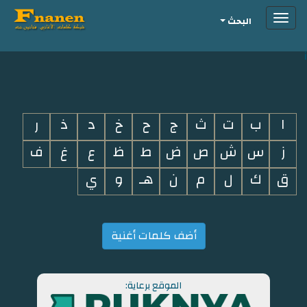
Toggle
البحث
navigation
i
ا
ب
ت
ث
ج
ح
خ
د
ذ
ر
ز
س
ش
ص
ض
ط
ظ
ع
غ
ف
ق
ك
ل
م
ن
هـ
و
ي
أضف كلمات أغنية
الموقع برعاية: