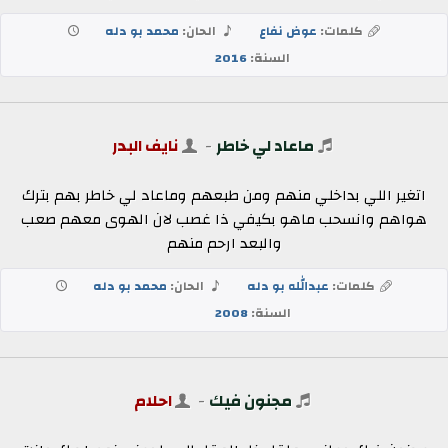
كلمات:
عوض نفاع
الحان:
محمد بو دله
السنة:
2016
ماعاد لي خاطر
-
نايف البدر
اتغير اللي بداخلي منهم ومن طبعهم وماعاد لي خاطر بهم بترك
هواهم وانسحب ماهو بكيفي ذا غصب لان الهوى معهم صعب
والبعد ارحم منهم
كلمات:
عبدالله بو دله
الحان:
محمد بو دله
السنة:
2008
مجنون فيك
-
احلام