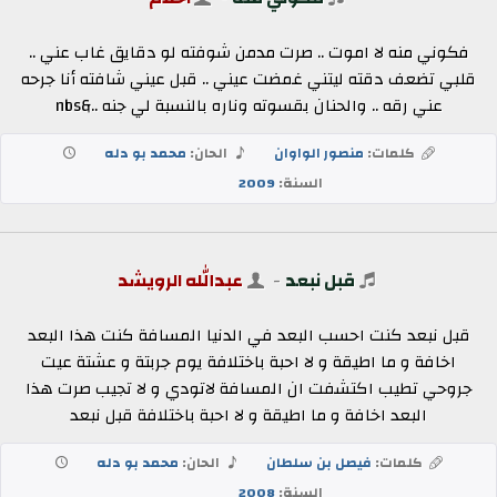
فكوني منه لا اموت .. صرت مدمن شوفته لو دقايق غاب عني ..
قلبي تضعف دقته ليتني غمضت عيني .. قبل عيني شافته أنا جرحه
عني رقه .. والحنان بقسوته وناره بالنسبة لي جنه ..&nbs
كلمات:
منصور الواوان
الحان:
محمد بو دله
السنة:
2009
قبل نبعد
-
عبدالله الرويشد
قبل نبعد كنت احسب البعد في الدنيا المسافة كنت هذا البعد
اخافة و ما اطيقة و لا احبة باختلافة يوم جربتة و عشتة عيت
جروحي تطيب اكتشفت ان المسافة لاتودي و لا تجيب صرت هذا
البعد اخافة و ما اطيقة و لا احبة باختلافة قبل نبعد
كلمات:
فيصل بن سلطان
الحان:
محمد بو دله
السنة:
2008