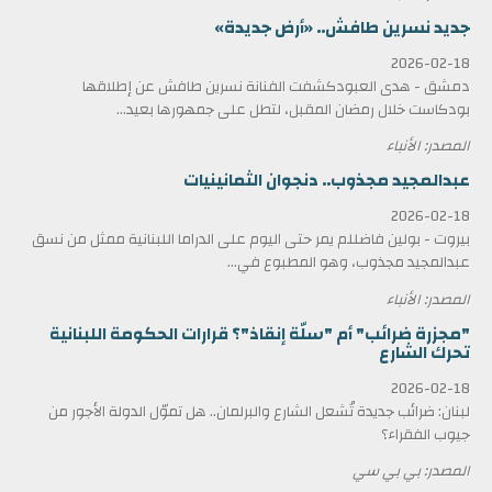
جديد نسرين طافش.. «أرض جديدة»
2026-02-18
دمشق - هدى العبودكشفت الفنانة نسرين طافش عن إطلاقها
بودكاست خلال رمضان المقبل، لتطل على جمهورها بعيد...
المصدر: الأنباء
عبدالمجيد مجذوب.. دنجوان الثمانينيات
2026-02-18
بيروت - بولين فاضللم يمر حتى اليوم على الدراما اللبنانية ممثل من نسق
عبدالمجيد مجذوب، وهو المطبوع في...
المصدر: الأنباء
"مجزرة ضرائب" أم "سلّة إنقاذ"؟ قرارات الحكومة اللبنانية
تحرك الشارع
2026-02-18
لبنان: ضرائب جديدة تُشعل الشارع والبرلمان.. هل تموّل الدولة الأجور من
جيوب الفقراء؟
المصدر: بي بي سي