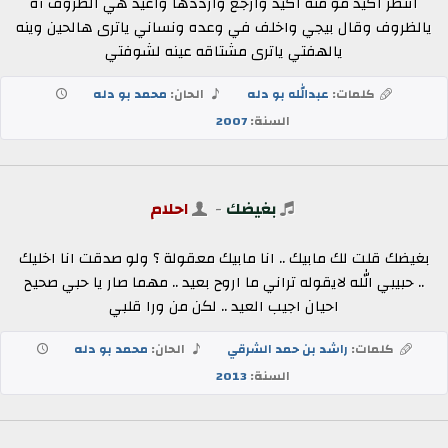
انتظر اكيد مو منه اكيد وارجع وارددها واعيد هي الظروف آه
يالظروف وقال بيجي واخلف في وعده ونساني ياترى هالحين وينه
يالهفتي ياترى مشتاقه عينه لشوفتي
كلمات:
عبدالله بو دله
الحان:
محمد بو دله
السنة:
2007
بغيضك
-
احلام
بغيضك قلت لك مابيك .. انا مابيك معقولة ؟ ولو صدقت انا اخليك
.. حبيبي الله لايقوله تراني ما اروح بعيد .. مهما صار يا حبي صحيح
احيان اجيب العيد .. لكن من ورا قلبي
كلمات:
راشد بن حمد الشرقي
الحان:
محمد بو دله
السنة:
2013