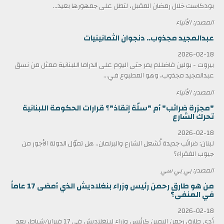
بودكاست خلال رمضان المقبل، لتطل على جمهورها بعيد...
المصدر: الأنباء
عبدالمجيد مجذوب.. دنجوان الثمانينيات
2026-02-18
بيروت - بولين فاضللم يمر حتى اليوم على الدراما اللبنانية ممثل من نسق
عبدالمجيد مجذوب، وهو المطبوع في...
المصدر: الأنباء
"مجزرة ضرائب" أم "سلّة إنقاذ"؟ قرارات الحكومة اللبنانية
تحرك الشارع
2026-02-18
لبنان: ضرائب جديدة تُشعل الشارع والبرلمان.. هل تموّل الدولة الأجور من
جيوب الفقراء؟
المصدر: بي بي سي
من هو طارق رحمن رئيس وزراء بنغلاديش الذي أمضى 17 عاماً
في المنفى؟
2026-02-18
أدى طارق رحمن اليمين كرئيس وزراء لبنغلاديش في 17 فبراير/شباط، بعد