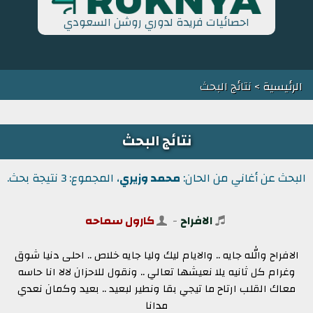
احصائيات فريدة لدوري روشن السعودي
الرئيسية
> نتائج البحث
نتائج البحث
البحث عن أغاني من الحان:
محمد وزيري
، المجموع: 3 نتيجة بحث.
الافراح
-
كارول سماحه
الافراح والله جايه .. والايام ليك وليا جايه خلاص .. احلى دنيا شوق
وغرام كل ثانيه يلا نعيشها تعالي .. ونقول للاحزان لالا انا حاسه
معاك القلب ارتاح ما تيجي بقا ونطير لبعيد .. بعيد وكمان نعدي
مدانا