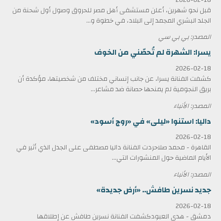
قبل نحو شهرين، أعلن مستشفى أهل مصر للحروق وصول أول شحنة من
الجلد البشري المجمد إلى البلاد، في خطوة و...
المصدر: بي بي سي
يسرا: الشهرة لم تُحصّني من الخوف
2026-02-18
كشفت الفنانة يسرا، عن جانب إنساني مختلف من شخصيتها، مؤكدة أن
بريق النجومية لم يمنحها حصانة ضد مشاعر...
المصدر: الأنباء
داليا: استنوا «ليلى» في «روج أسود»
2026-02-18
القاهرة - محمد صلاحردت الفنانة داليا مصطفى على الجدل الذي أثير في
الأيام الماضية حول المنشورات التي...
المصدر: الأنباء
جديد نسرين طافش.. «أرض جديدة»
2026-02-18
دمشق - هدى العبودكشفت الفنانة نسرين طافش عن إطلاقها