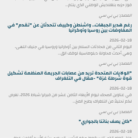
فوز حزبه بنغلاديش الوطني الذي ينتم...
المصدر: بي بي سي
رغم هدير الجبهات.. واشنطن وكييف تتحدثان عن "تقدم" في
المفاوضات بين روسيا وأوكرانيا
2026-02-18
اليوم الثاني من محادثات السلام بين أوكرانيا وروسيا في جنيف انتهى،
وهي أحدث محاولة دبلوماسية لوقف الق...
المصدر: بي بي سي
"الولايات المتحدة تريد من عصابات الجريمة المنظمة تشكيل
قوة شرطة غزة" -مقال في التلغراف
2026-02-18
في عناوين الصحف ليوم الأربعاء الثامن عشر من فبراير/شباط 2026، نعرض
لكم تحليلاً من التلغراف يطرح المخ...
المصدر: بي بي سي
"كان يصف بناتنا بالجواري"
2026-02-18
خلال العام الذي تلا سقوط حكم الرئيس السوري بشار الأسد أفادت عدة