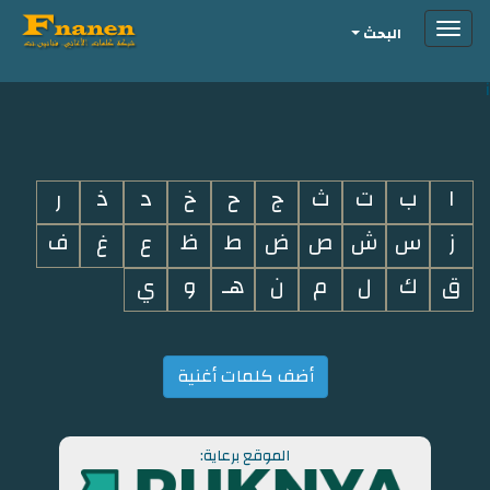
Toggle
البحث
navigation
i
ا
ب
ت
ث
ج
ح
خ
د
ذ
ر
ز
س
ش
ص
ض
ط
ظ
ع
غ
ف
ق
ك
ل
م
ن
هـ
و
ي
أضف كلمات أغنية
الموقع برعاية: