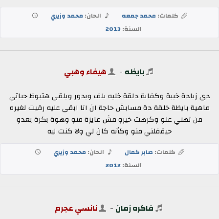
كلمات:
محمد جمعه
الحان:
محمد وزيري
السنة:
2013
بايظه
-
هيفاء وهبي
دي زيادة خيبة وكفاية دلقة خليه يلف ويدور ويلقى هتبوظ حياتي
ماهية بايظة خلقة دة مسابش حاجة ان انا ابقى عليه رقيت لغيره
من تهتي عنو وكرهت خيرو مش عايزة منو وهوة بكرة بعدو
حيقفلني منو وكأنه كان لي ولا كنت ليه
كلمات:
صابر كمال
الحان:
محمد وزيري
السنة:
2012
فاكره زمان
-
نانسي عجرم