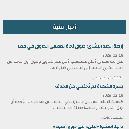
أخبار فنية
زراعة الجلد البشري: طوق نجاة لمصابي الحروق في مصر
2026-02-18
قبل نحو شهرين، أعلن مستشفى أهل مصر للحروق وصول أول شحنة من
الجلد البشري المجمد إلى البلاد، في خطوة و...
المصدر: بي بي سي
يسرا: الشهرة لم تُحصّني من الخوف
2026-02-18
كشفت الفنانة يسرا، عن جانب إنساني مختلف من شخصيتها، مؤكدة أن
بريق النجومية لم يمنحها حصانة ضد مشاعر...
المصدر: الأنباء
داليا: استنوا «ليلى» في «روج أسود»