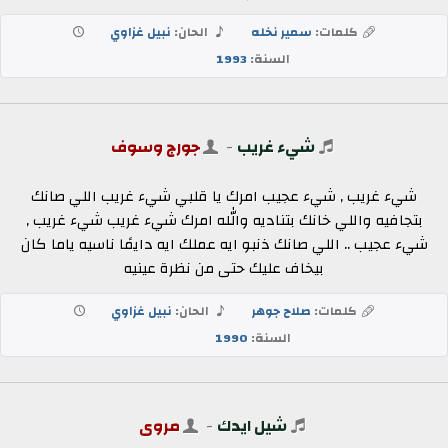
كلمات:
سمير نخله
الحان:
نبيل غزاوي
السنة:
1993
شيء غريب
-
جورج وسوف
شيء غريب , شيء عجيب امرك يا قلبي شيء غريب اللي صانك
بتجافيه واللي خانك بتناديه والله امرك شيء غريب شيء غريب ,
شيء عجيب .. اللي صانك ذنبو ايه عملك ايه دايمًا ناسيه ياما كان
بيخاف عليك حتى من نظرة عينيه
كلمات:
صلاح جوهر
الحان:
نبيل غزاوي
السنة:
1990
شيل ايدك
-
مروى