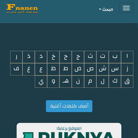
Toggle
البحث
navigation
i
ا
ب
ت
ث
ج
ح
خ
د
ذ
ر
ز
س
ش
ص
ض
ط
ظ
ع
غ
ف
ق
ك
ل
م
ن
هـ
و
ي
أضف كلمات أغنية
الموقع برعاية: