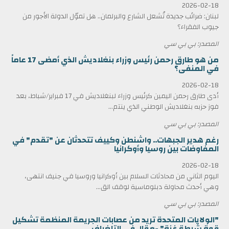
2026-02-18
لبنان: ضرائب جديدة تُشعل الشارع والبرلمان.. هل تموّل الدولة الأجور من
جيوب الفقراء؟
المصدر: بي بي سي
من هو طارق رحمن رئيس وزراء بنغلاديش الذي أمضى 17 عاماً
في المنفى؟
2026-02-18
أدى طارق رحمن اليمين كرئيس وزراء لبنغلاديش في 17 فبراير/شباط، بعد
فوز حزبه بنغلاديش الوطني الذي ينتم...
المصدر: بي بي سي
رغم هدير الجبهات.. واشنطن وكييف تتحدثان عن "تقدم" في
المفاوضات بين روسيا وأوكرانيا
2026-02-18
اليوم الثاني من محادثات السلام بين أوكرانيا وروسيا في جنيف انتهى،
وهي أحدث محاولة دبلوماسية لوقف الق...
المصدر: بي بي سي
"الولايات المتحدة تريد من عصابات الجريمة المنظمة تشكيل
قوة شرطة غزة" -مقال في التلغراف