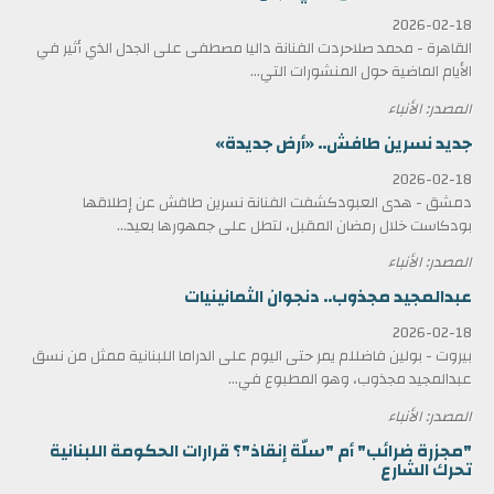
2026-02-18
القاهرة - محمد صلاحردت الفنانة داليا مصطفى على الجدل الذي أثير في
الأيام الماضية حول المنشورات التي...
المصدر: الأنباء
جديد نسرين طافش.. «أرض جديدة»
2026-02-18
دمشق - هدى العبودكشفت الفنانة نسرين طافش عن إطلاقها
بودكاست خلال رمضان المقبل، لتطل على جمهورها بعيد...
المصدر: الأنباء
عبدالمجيد مجذوب.. دنجوان الثمانينيات
2026-02-18
بيروت - بولين فاضللم يمر حتى اليوم على الدراما اللبنانية ممثل من نسق
عبدالمجيد مجذوب، وهو المطبوع في...
المصدر: الأنباء
"مجزرة ضرائب" أم "سلّة إنقاذ"؟ قرارات الحكومة اللبنانية
تحرك الشارع