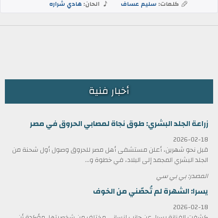
كلمات:
سليم عساف
الحان:
هادي شراره
أخبار فنية
زراعة الجلد البشري: طوق نجاة لمصابي الحروق في مصر
2026-02-18
قبل نحو شهرين، أعلن مستشفى أهل مصر للحروق وصول أول شحنة من
الجلد البشري المجمد إلى البلاد، في خطوة و...
المصدر: بي بي سي
يسرا: الشهرة لم تُحصّني من الخوف
2026-02-18
كشفت الفنانة يسرا، عن جانب إنساني مختلف من شخصيتها، مؤكدة أن