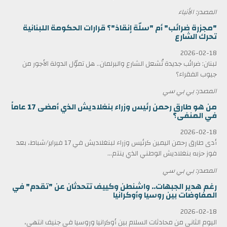
المصدر: الأنباء
"مجزرة ضرائب" أم "سلّة إنقاذ"؟ قرارات الحكومة اللبنانية
تحرك الشارع
2026-02-18
لبنان: ضرائب جديدة تُشعل الشارع والبرلمان.. هل تموّل الدولة الأجور من
جيوب الفقراء؟
المصدر: بي بي سي
من هو طارق رحمن رئيس وزراء بنغلاديش الذي أمضى 17 عاماً
في المنفى؟
2026-02-18
أدى طارق رحمن اليمين كرئيس وزراء لبنغلاديش في 17 فبراير/شباط، بعد
فوز حزبه بنغلاديش الوطني الذي ينتم...
المصدر: بي بي سي
رغم هدير الجبهات.. واشنطن وكييف تتحدثان عن "تقدم" في
المفاوضات بين روسيا وأوكرانيا
2026-02-18
اليوم الثاني من محادثات السلام بين أوكرانيا وروسيا في جنيف انتهى،