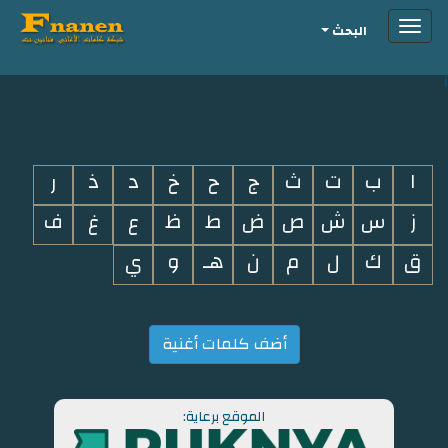
Toggle
البحث
navigation
i
ا
ب
ت
ث
ج
ح
خ
د
ذ
ر
ز
س
ش
ص
ض
ط
ظ
ع
غ
ف
ق
ك
ل
م
ن
هـ
و
ي
أضف كلمات أغنية
الموقع برعاية: