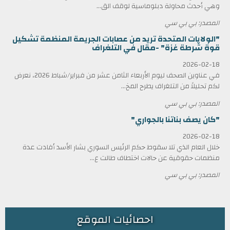
وهي أحدث محاولة دبلوماسية لوقف الق...
المصدر: بي بي سي
"الولايات المتحدة تريد من عصابات الجريمة المنظمة تشكيل
قوة شرطة غزة" -مقال في التلغراف
2026-02-18
في عناوين الصحف ليوم الأربعاء الثامن عشر من فبراير/شباط 2026، نعرض
لكم تحليلاً من التلغراف يطرح المخ...
المصدر: بي بي سي
"كان يصف بناتنا بالجواري"
2026-02-18
خلال العام الذي تلا سقوط حكم الرئيس السوري بشار الأسد أفادت عدة
منظمات حقوقية عن حالات اختطاف طالت ع...
المصدر: بي بي سي
احصائيات الموقع