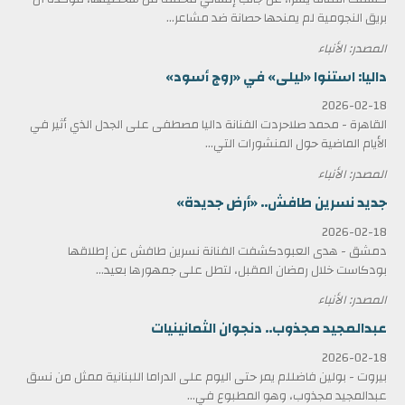
بريق النجومية لم يمنحها حصانة ضد مشاعر...
المصدر: الأنباء
داليا: استنوا «ليلى» في «روج أسود»
2026-02-18
القاهرة - محمد صلاحردت الفنانة داليا مصطفى على الجدل الذي أثير في
الأيام الماضية حول المنشورات التي...
المصدر: الأنباء
جديد نسرين طافش.. «أرض جديدة»
2026-02-18
دمشق - هدى العبودكشفت الفنانة نسرين طافش عن إطلاقها
بودكاست خلال رمضان المقبل، لتطل على جمهورها بعيد...
المصدر: الأنباء
عبدالمجيد مجذوب.. دنجوان الثمانينيات
2026-02-18
بيروت - بولين فاضللم يمر حتى اليوم على الدراما اللبنانية ممثل من نسق
عبدالمجيد مجذوب، وهو المطبوع في...