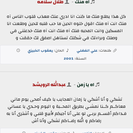
اه منك
-
طلال سلامه
كل هذا يطلع منك ما كنت انا ادري عنك معذب قلوب الناس آه
منك انت آه منك اقول خلوه الحين ما حب قلبه للحين وطلعت انا
المسكين وانت المحبه فنك آه منك انت آه منك خدعتني في
وصلك وبراءتك في شكلك تستاهل اصفق لك حققت و
كلمات:
علي الفضلي
الحان:
يعقوب الخبيزي
السنة:
2001
اه يا زمن
-
عبدالله الرويشد
تشكي و أنا أشكي يا زمان العجايب يا كيف أصحى يوم ماني
معاكــم كــنا نمشـي بطريق المحــبة و اليوم وحـدي يا عساني
فـداكم أقســم بربـي لو على أنا أجيكم لأبيع قلبي و أشتري أنا به
رضاكم و الله رضــاكم تشكي وأنا أش