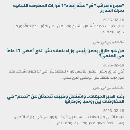
"مجزرة ضرائب" أم "سلّة إنقاذ"؟ قرارات الحكومة اللبنانية
تحرك الشارع
2026-02-18
لبنان: ضرائب جديدة تُشعل الشارع والبرلمان.. هل تموّل الدولة الأجور من
جيوب الفقراء؟
المصدر: بي بي سي
من هو طارق رحمن رئيس وزراء بنغلاديش الذي أمضى 17 عاماً
في المنفى؟
2026-02-18
أدى طارق رحمن اليمين كرئيس وزراء لبنغلاديش في 17 فبراير/شباط، بعد
فوز حزبه بنغلاديش الوطني الذي ينتم...
المصدر: بي بي سي
رغم هدير الجبهات.. واشنطن وكييف تتحدثان عن "تقدم" في
المفاوضات بين روسيا وأوكرانيا
2026-02-18
اليوم الثاني من محادثات السلام بين أوكرانيا وروسيا في جنيف انتهى،
وهي أحدث محاولة دبلوماسية لوقف الق...