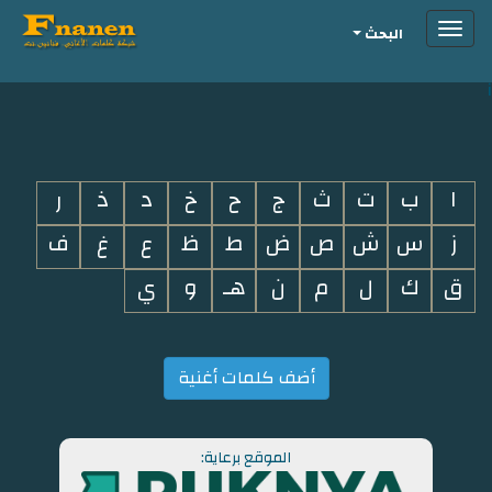
Toggle
البحث
navigation
i
ا
ب
ت
ث
ج
ح
خ
د
ذ
ر
ز
س
ش
ص
ض
ط
ظ
ع
غ
ف
ق
ك
ل
م
ن
هـ
و
ي
أضف كلمات أغنية
الموقع برعاية: