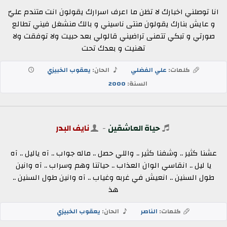
انا توصلني اخبارك لا تظن ما اعرف اسرارك يقولون انت متندم عليّ
و عايش بنارك يقولون منتى ناسيني و بالك منشغل فيني تطالع
صورتي و تبكي تتمنى تراضيني قالولي بعد حبيت ولا توفقت ولا
تهنيت و بعدك تحت
كلمات:
علي الفضلي
الحان:
يعقوب الخبيزي
السنة:
2000
حياة العاشقين
-
نايف البدر
عشنا كثير .. وشفنا كثير .. واللي حصل .. ماله جواب .. آه ياليل .. آه
يا ليل .. انقاسي الوان العذاب .. حياتنا وهم وسراب .. آه وانين
طول السنين .. انعيش في غربه وغياب .. آه وانين طول السنين ..
هذ
كلمات:
الناصر
الحان:
يعقوب الخبيزي