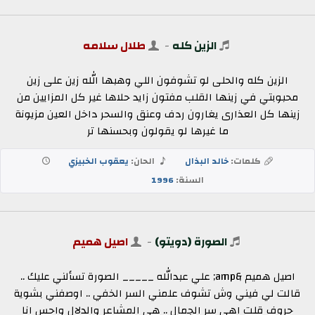
الزين كله
-
طلال سلامه
الزين كله والحلى لو تشوفون اللي وهبها الله زين على زين
محبوبتي في زينها القلب مفتون زايد حلاها غير كل المزايين من
زينها كل العذارى يغارون ردف وعنق والسحر داخل العين مزيونة
ما غيرها لو يقولون وبحسنها تر
كلمات:
خالد البذال
الحان:
يعقوب الخبيزي
السنة:
1996
الصورة (دويتو)
-
اصيل هميم
اصيل هميم &amp; علي عبدالله _____ الصورة تسألني عليك ..
قالت لي فيني وش تشوف علمني السر الخفي .. اوصفني بشوية
حروف قلت اهي سر الجمال .. هي المشاعر والدلال واحس انا