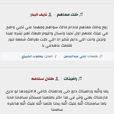
خلك معاهم
-
نايف البدر
روح وخلك معاهم مادام مالك سواهم ومهما عني تخبي واضح
في عينك غلاهم اول تجينا وتسال واليوم طبعك تغير تشره علينا
وتزعل وانت اللي دايم تتكبر انا اللي كنت بغرامك شمعه تنور
ظلامك عاهدتني با
كلمات:
ناجي عبدالرحمن
الحان:
يعقوب الخبيزي
راضيناك
-
طلال سلامه
رضا والله وراضيناك دلع حتى ودلعناك كافي لا لاتزودها لو ندري
مازعلناك يعني وش تبي منا اكتر يامتعبنا مستكثر تسامحنا محنا
ياما سامحناك الله عليك الله ريحنا كلمنا الله عليك الله هالمره
سامحنا