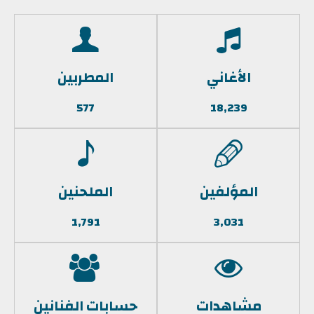
الأغاني
المطربين
577
18,239
المؤلفين
الملحنين
1,791
3,031
مشاهدات
حسابات الفنانين