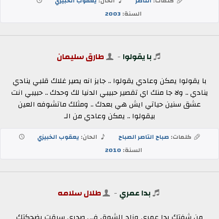
كلمات:
الناصر
الحان:
يعقوب الخبيزي
السنة:
2003
با يقولوا
-
طارق سليمان
با يقولوا يمكن وعادي يقولوا .. جايز انه يصير غلاك قلبي ينادي
ينادي .. ولا جا منك اي تقصير حبيبي الدنيا لك وحدك .. حبيبي انت
عشق سنين حياتي ايش هي بعدك .. ومثلك ماتشوفه العين
بيقولوا .. يمكن وعادي من الـ
كلمات:
صباح التاصر الصباح
الحان:
يعقوب الخبيزي
السنة:
2010
بدا عمري
-
طلال سلامه
من شفتك بدا عمري وزاد الشوق في صدري سرقت بضحكتك