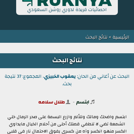
احصائيات فريدة لدوري روشن السعودي
الرئيسية
> نتائج البحث
نتائج البحث
البحث عن أغاني من الحان:
يعقوب الخبيزي
، المجموع: 37 نتيجة
بحث.
ابتسم
-
طلال سلامه
ابتسم واضحك ومالك وللألم وازرع البسمة على صحر الرمال خلي
الشمعة تضي لا تنطفي قصتك أحلى من أحلام الخيال مايداوي
الكسر منهو انكسر وآه من كسري يفوق الاحتمال نار في قلبي