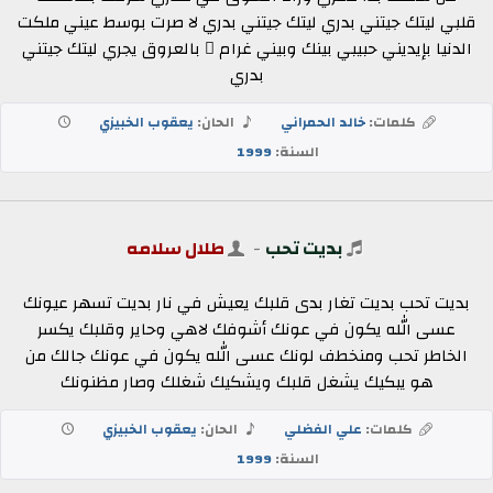
قلبي ليتك جيتني بدري ليتك جيتني بدري لا صرت بوسط عيني ملكت
الدنيا بإيديني حبيبي بينك وبيني غرام ٍ بالعروق يجري ليتك جيتني
بدري
كلمات:
خالد الحمراني
الحان:
يعقوب الخبيزي
السنة:
1999
بديت تحب
-
طلال سلامه
بديت تحب بديت تغار بدى قلبك يعيش في نار بديت تسهر عيونك
عسى الله يكون في عونك أشوفك لاهي وحاير وقلبك يكسر
الخاطر تحب ومنخطف لونك عسى الله يكون في عونك جالك من
هو يبكيك يشغل قلبك ويشكيك شغلك وصار مظنونك
كلمات:
علي الفضلي
الحان:
يعقوب الخبيزي
السنة:
1999