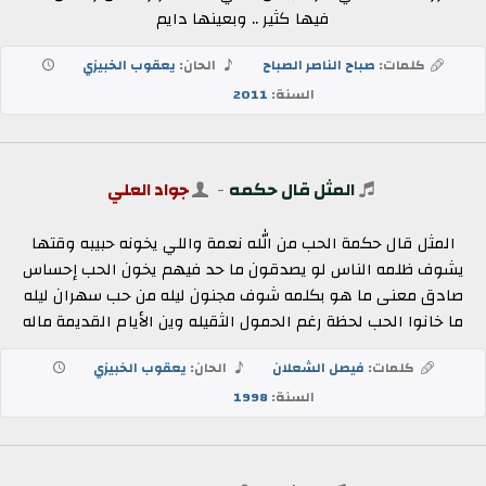
فيها كثير .. وبعينها دايم
كلمات:
صباح الناصر الصباح
الحان:
يعقوب الخبيزي
السنة:
2011
المثل قال حكمه
-
جواد العلي
المثل قال حكمة الحب من الله نعمة واللي يخونه حبيبه وقتها
يشوف ظلمه الناس لو يصدقون ما حد فيهم يخون الحب إحساس
صادق معنى ما هو بكلمه شوف مجنون ليله من حب سهران ليله
ما خانوا الحب لحظة رغم الحمول الثقيله وين الأيام القديمة ماله
كلمات:
فيصل الشعلان
الحان:
يعقوب الخبيزي
السنة:
1998