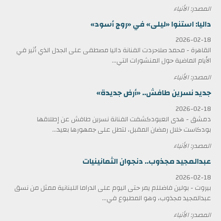
المصدر: الأنباء
داليا: استنوا «ليلى» في «روج أسود»
2026-02-18
القاهرة - محمد صلاحردت الفنانة داليا مصطفى على الجدل الذي أثير في
الأيام الماضية حول المنشورات التي...
المصدر: الأنباء
جديد نسرين طافش.. «أرض جديدة»
2026-02-18
دمشق - هدى العبودكشفت الفنانة نسرين طافش عن إطلاقها
بودكاست خلال رمضان المقبل، لتطل على جمهورها بعيد...
المصدر: الأنباء
عبدالمجيد مجذوب.. دنجوان الثمانينيات
2026-02-18
بيروت - بولين فاضللم يمر حتى اليوم على الدراما اللبنانية ممثل من نسق
عبدالمجيد مجذوب، وهو المطبوع في...
المصدر: الأنباء