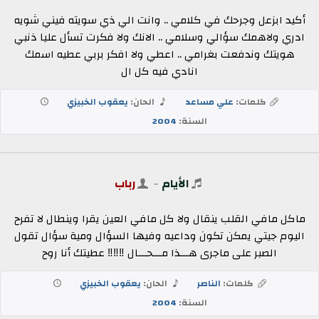
أكيد ابزعل وجرحك في كلامي .. وانت الي ذي سويته فيني شويه
ادري ولاهمك سؤالي وسلامي .. الانك ولا فكرت تسأل عليا ذنبي
هويتك وندفعت بغرامي .. اعطي ولا افكر بربي عطيه اسمك
انادي فيه كل ال
كلمات:
علي مساعد
الحان:
يعقوب الخبيزي
السنة:
2004
الأيام
-
رباب
ماكل مافي القلب ينقال ولا كل مافي العين يقرا وينطال لا تفرح
اليوم جيتي يمكن تكون وداعيه وفيها السؤال ومية سؤال تقول
الصبر على ماجرى هـــذا مـــحـــال ‼‼‼ عطيتك أنا روح
كلمات:
الناصر
الحان:
يعقوب الخبيزي
السنة:
2004