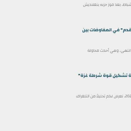
مين كرئيس وزراء لبنغلاديش في 17 فبراير/شباط، بعد فوز حزبه بنغلاديش
قدم" في المفاوضات بين
ف انتهى، وهي أحدث محاولة
ظمة تشكيل قوة شرطة غزة"
في عناوين الصحف ليوم الأربعاء الثامن عشر من فبراير/شباط 2026، نعرض لكم تحليلاً من التلغراف