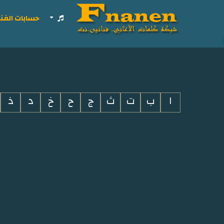
حسابات الفنا
i
ا
ب
ت
ث
ج
ح
خ
د
ذ