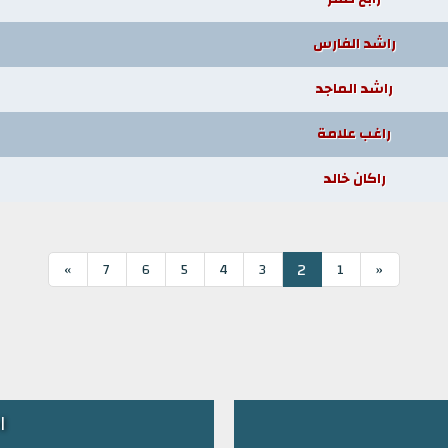
راشد الفارس
راشد الماجد
راغب علامة
راكان خالد
2
»
7
6
5
4
3
1
«
ا