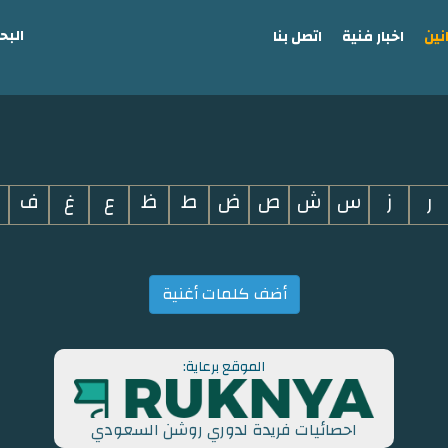
البح
نين
اخبار فنية
اتصل بنا
ر
ز
س
ش
ص
ض
ط
ظ
ع
غ
ف
أضف كلمات أغنية
الموقع برعاية:
احصائيات فريدة لدوري روشن السعودي