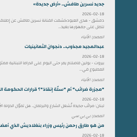
جديد نسرين طافش.. «أرض جديدة»
2026-02-18
دمشق - هدى العبودكشفت الفنانة نسرين طافش عن إطلاقها
لتطل على جمهورها بعيد...
المصدر: الأنباء
عبدالمجيد مجذوب.. دنجوان الثمانينيات
2026-02-18
بيروت - بولين فاضللم يمر حتى اليوم على الدراما اللبنانية 
المطبوع في...
المصدر: الأنباء
"مجزرة ضرائب" أم "سلّة إنقاذ"؟ قرارات الحكومة الل
2026-02-18
لبنان: ضرائب جديدة تُشعل الشارع والبرلمان.. هل تموّل الدولة ا
المصدر: بي بي سي
من هو طارق رحمن رئيس وزراء بنغلاديش الذي أمضى 17 عاماً في المنف
2026-02-18