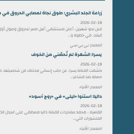
زراعة الجلد البشري: طوق نجاة لمصابي الحروق في 
2026-02-18
قبل نحو شهرين، أعلن مستشفى أهل مصر للحروق وصول أول ش
البلاد، في خطوة و...
المصدر: بي بي سي
يسرا: الشهرة لم تُحصّني من الخوف
2026-02-18
كشفت الفنانة يسرا، عن جانب إنساني مختلف من شخصيتها، مؤ
حصانة ضد مشاعر...
المصدر: الأنباء
داليا: استنوا «ليلى» في «روج أسود»
2026-02-18
القاهرة - محمد صلاحردت الفنانة داليا مصطفى على الجدل الذي 
المنشورات التي...
المصدر: الأنباء