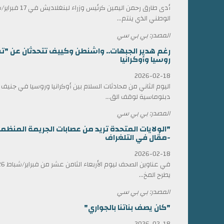
أدى طارق رحمن الي
الوطني الذي ينتم...
المصدر: بي بي سي
رغم هدير الجبهات.. واشنطن وكييف تتحدثان عن "ت
روسيا وأوكرانيا
2026-02-18
اليوم الثاني من محادثات السلام بين أوكرانيا وروسيا في جني
دبلوماسية لوقف الق...
المصدر: بي بي سي
"الولايات المتحدة تريد من عصابات الجريمة المن
-مقال في التلغراف
2026-02-18
يطرح المخ...
المصدر: بي بي سي
"كان يصف بناتنا بالجواري"
2026-02-18