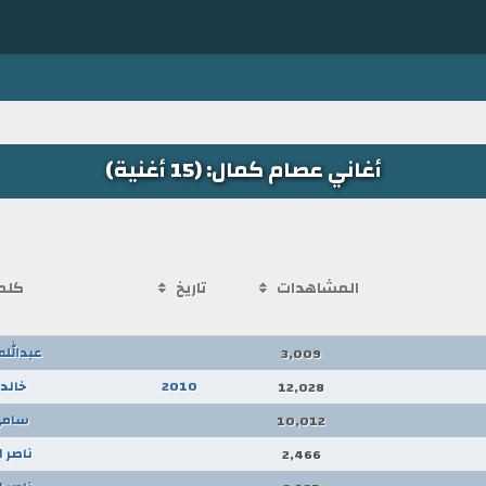
أغاني عصام كمال: (15 أغنية)
المشاهدات
تاريخ
كلم
عبدالل
3,009
2010
خالد
12,028
سامي
10,012
ناصر 
2,466