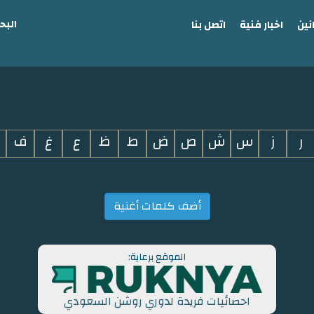
البح
نين
اخبار فنية
اتصل بنا
ر
ز
س
ش
ص
ض
ط
ظ
ع
غ
ف
أضف كلمات أغنية
الموقع برعاية:
احصائيات فريدة لدوري روشن السعودي