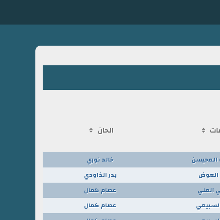
ات
الحان
ه المحيسن
خالد نوري
 العوض
بدر الذاودي
 العلي
عصام كمال
السبيعي
عصام كمال