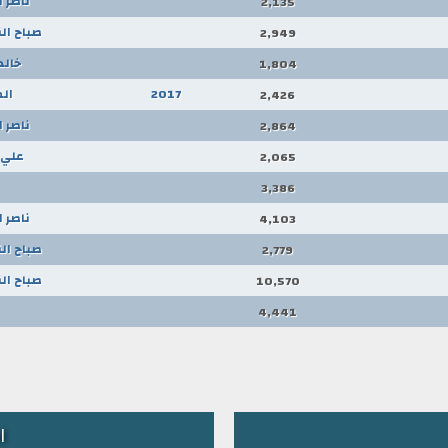
ناصر 
2,135
صباح الن
2,949
خالد
1,804
2017
ال
2,426
ناصر 
2,864
علي 
2,065
3,386
ناصر 
4,103
صباح الن
2,779
صباح الن
10,570
4,441
ا