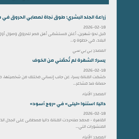
زراعة الجلد البشري: طوق نجاة لمصابي الحروق في 
2026-02-18
قبل نحو شهرين، أعلن مستشفى أهل مصر للحروق وصول أول ش
البلاد، في خطوة و...
المصدر: بي بي سي
يسرا: الشهرة لم تُحصّني من الخوف
2026-02-18
كشفت الفنانة يسرا، عن جانب إنساني مختلف من شخصيتها، مؤ
حصانة ضد مشاعر...
المصدر: الأنباء
داليا: استنوا «ليلى» في «روج أسود»
2026-02-18
القاهرة - محمد صلاحردت الفنانة داليا مصطفى على الجدل الذي 
المنشورات التي...
المصدر: الأنباء