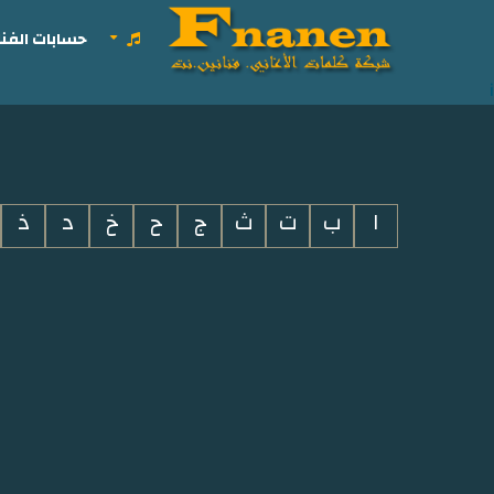
حسابات الفنا
i
ا
ب
ت
ث
ج
ح
خ
د
ذ