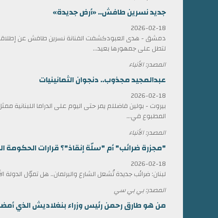
جديد نسرين طافش.. «أرض جديدة»
2026-02-18
دمشق - هدى العبودكشفت الفنانة نسرين طافش عن إطلاقها
لتطل على جمهورها بعيد...
المصدر: الأنباء
عبدالمجيد مجذوب.. دنجوان الثمانينيات
2026-02-18
بيروت - بولين فاضللم يمر حتى اليوم على الدراما اللبنانية 
المطبوع في...
المصدر: الأنباء
"مجزرة ضرائب" أم "سلّة إنقاذ"؟ قرارات الحكومة الل
2026-02-18
لبنان: ضرائب جديدة تُشعل الشارع والبرلمان.. هل تموّل الدولة ا
المصدر: بي بي سي
من هو طارق رحمن رئيس وزراء بنغلاديش الذي أمضى 17 عاماً في المنف