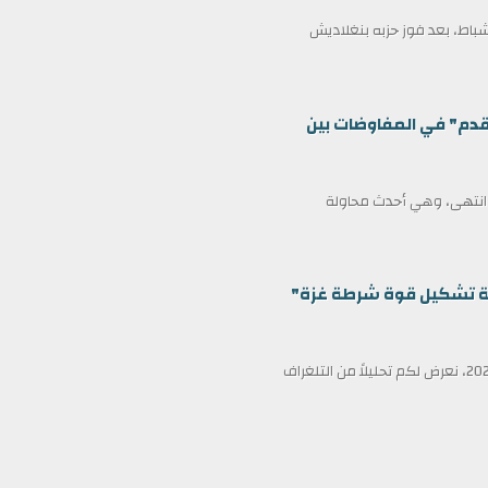
مين كرئيس وزراء لبنغلاديش في 17 فبراير/شباط، بعد فوز حزبه بنغلاديش
قدم" في المفاوضات بين
ف انتهى، وهي أحدث محاولة
ظمة تشكيل قوة شرطة غزة"
في عناوين الصحف ليوم الأربعاء الثامن عشر من فبراير/شباط 2026، نعرض لكم تحليلاً من التلغراف