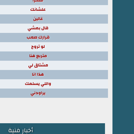
شكرا
علشانك
غالين
قال بمشي
قرارك صعب
لو تروح
متربع هنا
مشتاق لي
هذا انا
واللي يسلمك
يراودني
أخبار فنية