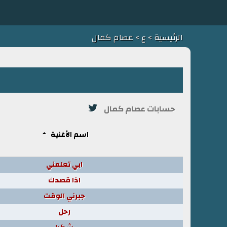
الرئيسية
>
ع
> عصام كمال
حسابات عصام كمال
اسم الأغنية
ابي تعلمني
اذا قصدك
جبرني الوقت
رحل