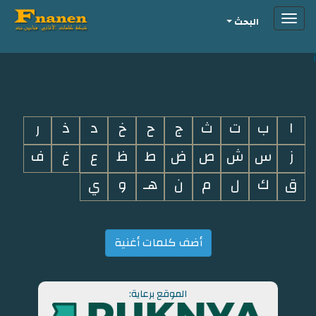
Toggle
البحث
navigation
i
ا
ب
ت
ث
ج
ح
خ
د
ذ
ر
ز
س
ش
ص
ض
ط
ظ
ع
غ
ف
ق
ك
ل
م
ن
هـ
و
ي
أضف كلمات أغنية
الموقع برعاية: