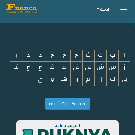
Toggle
البحث
navigation
i
ا
ب
ت
ث
ج
ح
خ
د
ذ
ر
ز
س
ش
ص
ض
ط
ظ
ع
غ
ف
ق
ك
ل
م
ن
هـ
و
ي
أضف كلمات أغنية
الموقع برعاية: