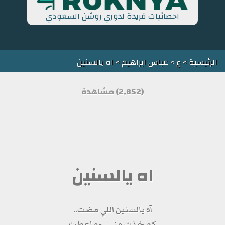
احصائيات فريدة لدوري روشن السعودي
الرئيسية
>
ع
>
عباس ابراهيم
> اه يالسنين
(2,852) مشاهدة
اه يالسنين
آه يالسنين اللي مضت..
كم خذت مني ..وماعطت