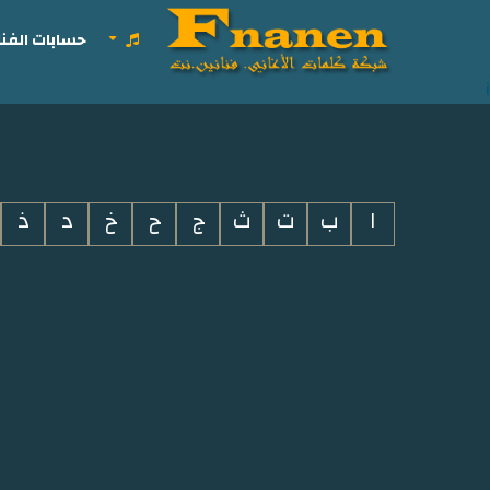
حسابات الفنا
i
ا
ب
ت
ث
ج
ح
خ
د
ذ