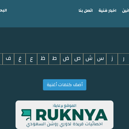
البح
نين
اخبار فنية
اتصل بنا
ر
ز
س
ش
ص
ض
ط
ظ
ع
غ
ف
أضف كلمات أغنية
الموقع برعاية:
احصائيات فريدة لدوري روشن السعودي