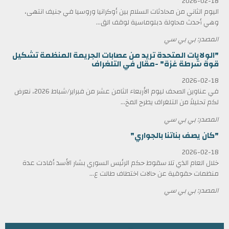
2026-02-18
اليوم الثاني من محادثات السلام بين أوكرانيا وروسيا في جنيف انتهى،
وهي أحدث محاولة دبلوماسية لوقف الق...
المصدر: بي بي سي
"الولايات المتحدة تريد من عصابات الجريمة المنظمة تشكيل
قوة شرطة غزة" -مقال في التلغراف
2026-02-18
في عناوين الصحف ليوم الأربعاء الثامن عشر من فبراير/شباط 2026، نعرض
لكم تحليلاً من التلغراف يطرح المخ...
المصدر: بي بي سي
"كان يصف بناتنا بالجواري"
2026-02-18
خلال العام الذي تلا سقوط حكم الرئيس السوري بشار الأسد أفادت عدة
منظمات حقوقية عن حالات اختطاف طالت ع...
المصدر: بي بي سي