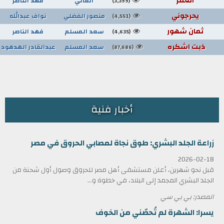
العمر
العاني
فهد الناصر
(3,399)
يحرجوني
منصور الفضلي
نواف عبدالله
(4,551)
ثمان شهور
سعد المسلم
فهد الناصر
(4,635)
ذبت اشكره
سعد المسلم
عبدالقادر الهدهود
(87,686)
أخبار فنية
زراعة الجلد البشري: طوق نجاة لمصابي الحروق في مصر
2026-02-18
قبل نحو شهرين، أعلن مستشفى أهل مصر للحروق وصول أول شحنة من
الجلد البشري المجمد إلى البلاد، في خطوة و...
المصدر: بي بي سي
يسرا: الشهرة لم تُحصّني من الخوف