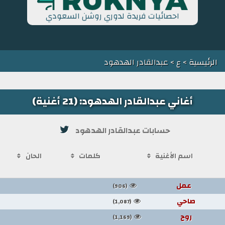
احصائيات فريدة لدوري روشن السعودي
الرئيسية
>
ع
> عبدالقادر الهدهود
أغاني عبدالقادر الهدهود: (21 أغنية)
حسابات عبدالقادر الهدهود
اسم الأغنية
كلمات
الحان
عمل
(906)
صاحي
(1,087)
روح
(1,169)