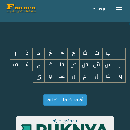
Toggle
البحث
navigation
i
ا
ب
ت
ث
ج
ح
خ
د
ذ
ر
ز
س
ش
ص
ض
ط
ظ
ع
غ
ف
ق
ك
ل
م
ن
هـ
و
ي
أضف كلمات أغنية
الموقع برعاية: