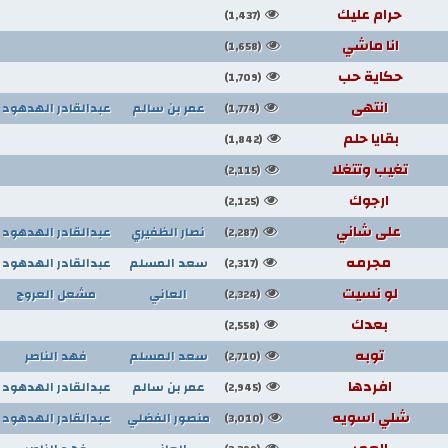
حرام عليك
(1,437)
انا ماشي
(1,658)
حكاية حب
(1,709)
انتهى
عمر بن سالم
عبدالقادر الهدهود
(1,774)
بقايا حلم
(1,842)
تغيب وتتغلا
(2,115)
ارجوك
(2,125)
على شاني
نصار الظفيري
عبدالقادر الهدهود
(2,287)
مجرمه
سعد المسلم
عبدالقادر الهدهود
(2,317)
لو نسيت
العاني
مشعل العروج
(2,324)
بعدك
(2,558)
توبه
سعد المسلم
فهد الناصر
(2,710)
افردها
عمر بن سالم
عبدالقادر الهدهود
(2,945)
شلي اسويه
منصور الفضلي
عبدالقادر الهدهود
(3,010)