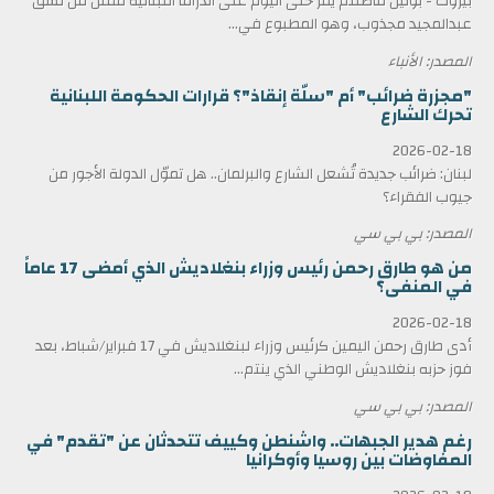
بيروت - بولين فاضللم يمر حتى اليوم على الدراما اللبنانية ممثل من نسق
عبدالمجيد مجذوب، وهو المطبوع في...
المصدر: الأنباء
"مجزرة ضرائب" أم "سلّة إنقاذ"؟ قرارات الحكومة اللبنانية
تحرك الشارع
2026-02-18
لبنان: ضرائب جديدة تُشعل الشارع والبرلمان.. هل تموّل الدولة الأجور من
جيوب الفقراء؟
المصدر: بي بي سي
من هو طارق رحمن رئيس وزراء بنغلاديش الذي أمضى 17 عاماً
في المنفى؟
2026-02-18
أدى طارق رحمن اليمين كرئيس وزراء لبنغلاديش في 17 فبراير/شباط، بعد
فوز حزبه بنغلاديش الوطني الذي ينتم...
المصدر: بي بي سي
رغم هدير الجبهات.. واشنطن وكييف تتحدثان عن "تقدم" في
المفاوضات بين روسيا وأوكرانيا