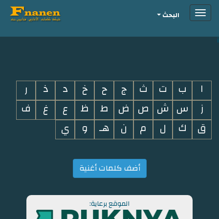
Toggle
البحث
navigation
i
ا
ب
ت
ث
ج
ح
خ
د
ذ
ر
ز
س
ش
ص
ض
ط
ظ
ع
غ
ف
ق
ك
ل
م
ن
هـ
و
ي
أضف كلمات أغنية
الموقع برعاية: