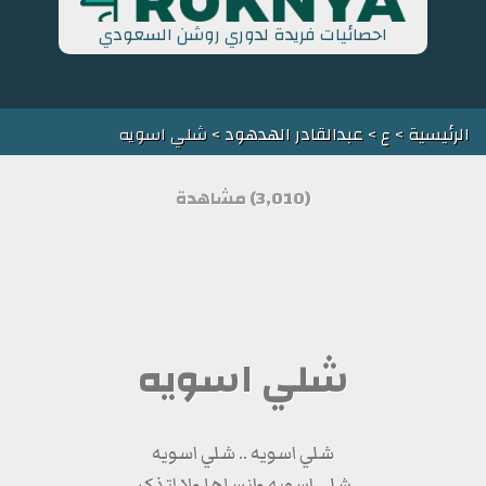
احصائيات فريدة لدوري روشن السعودي
الرئيسية
>
ع
>
عبدالقادر الهدهود
> شلي اسويه
(3,010) مشاهدة
شلي اسويه
شلي اسويه .. شلي اسويه
شلي اسويه وانساها ولا اتذكر