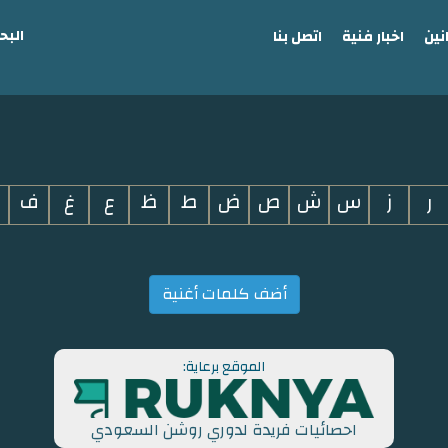
البح
نين
اخبار فنية
اتصل بنا
ر
ز
س
ش
ص
ض
ط
ظ
ع
غ
ف
أضف كلمات أغنية
الموقع برعاية:
احصائيات فريدة لدوري روشن السعودي