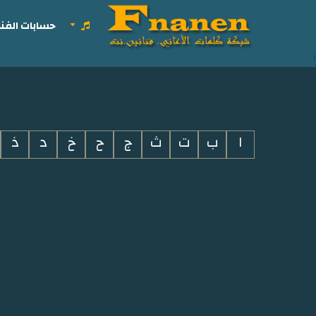
حسابات الفنا
i
ا
ب
ت
ث
ج
ح
خ
د
ذ