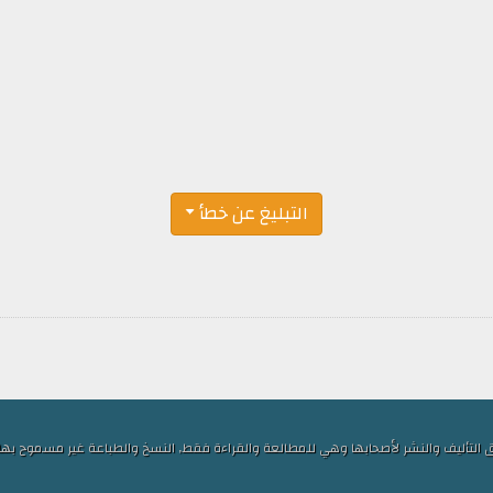
التبليغ عن خطأ
ف والنشر لأصحابها وهي للمطالعة والقراءة فقط, النسخ والطباعة غير مسموح بها, الكلمات ا