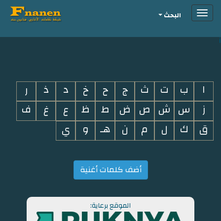
Toggle
البحث
navigation
i
ا
ب
ت
ث
ج
ح
خ
د
ذ
ر
ز
س
ش
ص
ض
ط
ظ
ع
غ
ف
ق
ك
ل
م
ن
هـ
و
ي
أضف كلمات أغنية
الموقع برعاية: