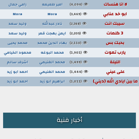
لا انا هنساك
امير طعيمه
رامي جمال
(4,094)
ابو خد عنابي
Mora
Mora
(3,469)
سيبك انت
نادر عبدالله
وليد سعد
(2,368)
3 كلمات
ايمن بهجت قمر
وليد سعد
(2,205)
بحبك بس
بهاء الدين محمد
محمد يحيى
(2,110)
يارب تموت
محمد البوغه
محمود الخيامي
(1,901)
الليلة
محمد الغنيمي
اشرف سالم
(1,499)
على عيني
محمد الغنيمي
احمد ابو زيد
(1,444)
ما بين ايادي الله (ديني)
ابراهيم ابو زيد
احمد ابو زيد
(1,011)
أخبار فنية