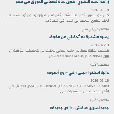
زراعة الجلد البشري: طوق نجاة لمصابي الحروق في مصر
2026-02-18
قبل نحو شهرين، أعلن مستشفى أهل مصر للحروق وصول أول شحنة من
الجلد البشري المجمد إلى البلاد، في خطوة و...
المصدر: بي بي سي
يسرا: الشهرة لم تُحصّني من الخوف
2026-02-18
كشفت الفنانة يسرا، عن جانب إنساني مختلف من شخصيتها، مؤكدة أن
بريق النجومية لم يمنحها حصانة ضد مشاعر...
المصدر: الأنباء
داليا: استنوا «ليلى» في «روج أسود»
2026-02-18
القاهرة - محمد صلاحردت الفنانة داليا مصطفى على الجدل الذي أثير في
الأيام الماضية حول المنشورات التي...
المصدر: الأنباء
جديد نسرين طافش.. «أرض جديدة»