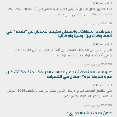
2026-02-18
أدى طارق رحمن اليمين كرئيس وزراء لبنغلاديش في 17 فبراير/شباط، بعد
فوز حزبه بنغلاديش الوطني الذي ينتم...
المصدر: بي بي سي
رغم هدير الجبهات.. واشنطن وكييف تتحدثان عن "تقدم" في
المفاوضات بين روسيا وأوكرانيا
2026-02-18
اليوم الثاني من محادثات السلام بين أوكرانيا وروسيا في جنيف انتهى،
وهي أحدث محاولة دبلوماسية لوقف الق...
المصدر: بي بي سي
"الولايات المتحدة تريد من عصابات الجريمة المنظمة تشكيل
قوة شرطة غزة" -مقال في التلغراف
2026-02-18
في عناوين الصحف ليوم الأربعاء الثامن عشر من فبراير/شباط 2026، نعرض
لكم تحليلاً من التلغراف يطرح المخ...
المصدر: بي بي سي
"كان يصف بناتنا بالجواري"