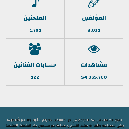
المؤلفين
الملحنين
1,791
3,031
مشاهدات
حسابات الفنانين
122
54,365,760
جميع الكلمات في هذا الموقع هي من ممتلكات حقوق التأليف والنشر لأصحابها
وهي للمطالعة والقراءة فقط, النسخ والطباعة غير مسموح بها, الكلمات المقدمة