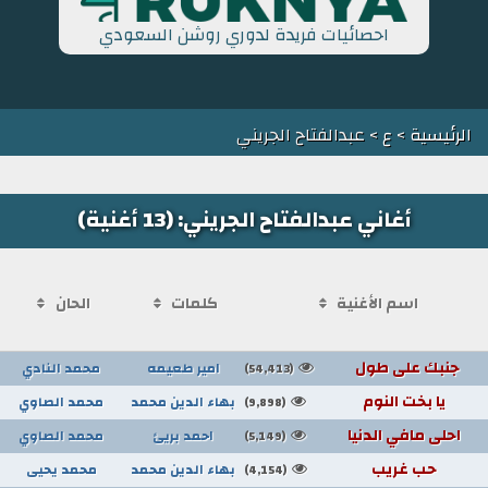
احصائيات فريدة لدوري روشن السعودي
الرئيسية
>
ع
> عبدالفتاح الجريني
أغاني عبدالفتاح الجريني: (13 أغنية)
اسم الأغنية
كلمات
الحان
جنبك على طول
امير طعيمه
محمد النادي
(54,413)
يا بخت النوم
بهاء الدين محمد
محمد الصاوي
(9,898)
احلى مافي الدنيا
احمد بريئ
محمد الصاوي
(5,149)
حب غريب
بهاء الدين محمد
محمد يحيى
(4,154)