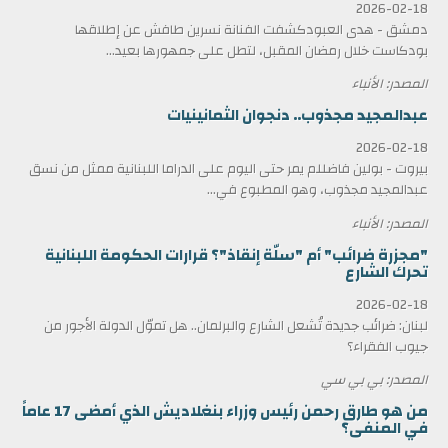
2026-02-18
دمشق - هدى العبودكشفت الفنانة نسرين طافش عن إطلاقها
بودكاست خلال رمضان المقبل، لتطل على جمهورها بعيد...
المصدر: الأنباء
عبدالمجيد مجذوب.. دنجوان الثمانينيات
2026-02-18
بيروت - بولين فاضللم يمر حتى اليوم على الدراما اللبنانية ممثل من نسق
عبدالمجيد مجذوب، وهو المطبوع في...
المصدر: الأنباء
"مجزرة ضرائب" أم "سلّة إنقاذ"؟ قرارات الحكومة اللبنانية
تحرك الشارع
2026-02-18
لبنان: ضرائب جديدة تُشعل الشارع والبرلمان.. هل تموّل الدولة الأجور من
جيوب الفقراء؟
المصدر: بي بي سي
من هو طارق رحمن رئيس وزراء بنغلاديش الذي أمضى 17 عاماً
في المنفى؟