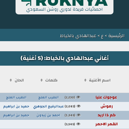
احصائيات فريدة لدوري روشن السعودي
الرئيسية
>
ع
> عبدالهادي بالخياط
أغاني عبدالهادي بالخياط: (5 أغنية)
اسم الأغنية
كلمات
الحان
عوجوك عليا
الطيب العلج
الطيب العلج
(2,230)
رموش
عبدالرفيع الجوهري
حميد بن ابراهيم
(2,083)
كم ذا اريد
احمد بن زيدون
حميد بن ابراهيم
(1,545)
القمر الاحمر
(3,545)