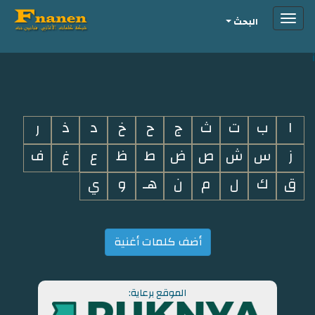
Toggle
البحث
navigation
i
ا
ب
ت
ث
ج
ح
خ
د
ذ
ر
ز
س
ش
ص
ض
ط
ظ
ع
غ
ف
ق
ك
ل
م
ن
هـ
و
ي
أضف كلمات أغنية
الموقع برعاية: