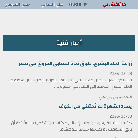
ما تاقش بي
علي الحداني
حسن القدميري
(4,015)
أخبار فنية
زراعة الجلد البشري: طوق نجاة لمصابي الحروق في مصر
2026-02-18
قبل نحو شهرين، أعلن مستشفى أهل مصر للحروق وصول أول شحنة من
الجلد البشري المجمد إلى البلاد، في خطوة و...
المصدر: بي بي سي
يسرا: الشهرة لم تُحصّني من الخوف
2026-02-18
كشفت الفنانة يسرا، عن جانب إنساني مختلف من شخصيتها، مؤكدة أن
بريق النجومية لم يمنحها حصانة ضد مشاعر...