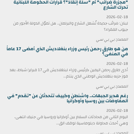
"مجزرة ضرائب" أم "سلّة إنقاذ"؟ قرارات الحكومة اللبنانية
تحرك الشارع
2026-02-18
لبنان: ضرائب جديدة تُشعل الشارع والبرلمان.. هل تموّل الدولة الأجور من
جيوب الفقراء؟
المصدر: بي بي سي
من هو طارق رحمن رئيس وزراء بنغلاديش الذي أمضى 17 عاماً
في المنفى؟
2026-02-18
أدى طارق رحمن اليمين كرئيس وزراء لبنغلاديش في 17 فبراير/شباط، بعد
فوز حزبه بنغلاديش الوطني الذي ينتم...
المصدر: بي بي سي
رغم هدير الجبهات.. واشنطن وكييف تتحدثان عن "تقدم" في
المفاوضات بين روسيا وأوكرانيا
2026-02-18
اليوم الثاني من محادثات السلام بين أوكرانيا وروسيا في جنيف انتهى،
وهي أحدث محاولة دبلوماسية لوقف الق...
المصدر: بي بي سي