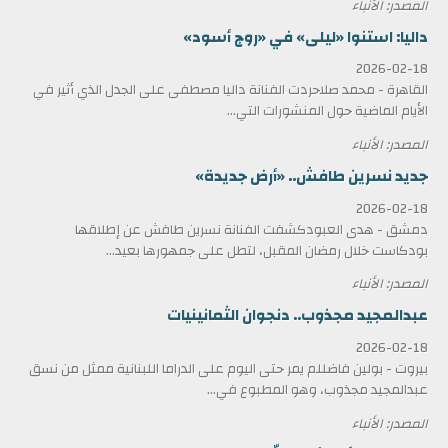
المصدر: الأنباء
داليا: استنوا «ليلى» في «روج أسود»
2026-02-18
القاهرة - محمد صلاحردت الفنانة داليا مصطفى على الجدل الذي أثير في
الأيام الماضية حول المنشورات التي...
المصدر: الأنباء
جديد نسرين طافش.. «أرض جديدة»
2026-02-18
دمشق - هدى العبودكشفت الفنانة نسرين طافش عن إطلاقها
بودكاست خلال رمضان المقبل، لتطل على جمهورها بعيد...
المصدر: الأنباء
عبدالمجيد مجذوب.. دنجوان الثمانينيات
2026-02-18
بيروت - بولين فاضللم يمر حتى اليوم على الدراما اللبنانية ممثل من نسق
عبدالمجيد مجذوب، وهو المطبوع في...
المصدر: الأنباء