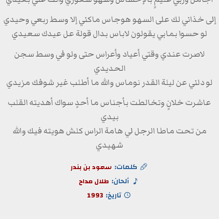
إلى خذاني لك على السهو هوجاس ماكني إلا وسط ربعي وحيدي
لو حسوا بمابي يقولون لاباس بدال قولة عل عيدك سعيدي
لاصرت عندي وقتي أعياد وأعراس حتى ولو في وسط سجن
الحديدي
لو دلني عن ليلة القدر نوماس والله ما أطلب غير شوفك مزيدي
عاشرت خلانٍ وتخالطت بأجناس ما أحدٍ سواك أهديته القلب
بيدي
من تحت ماطا الرجل لي هامة الراس كلش هويته فيك والله
شهيدي
كلمات:
سعود بن بندر
ألحان:
طلال مداح
تاريخ:
1993