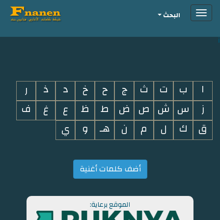
Toggle
البحث
navigation
i
ا
ب
ت
ث
ج
ح
خ
د
ذ
ر
ز
س
ش
ص
ض
ط
ظ
ع
غ
ف
ق
ك
ل
م
ن
هـ
و
ي
أضف كلمات أغنية
الموقع برعاية: