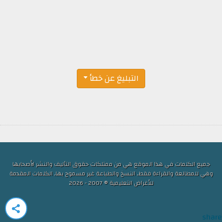
التبليغ عن خطأ
جميع الكلمات في هذا الموقع هي من ممتلكات حقوق التأليف والنشر لأصحابها
وهي للمطالعة والقراءة فقط, النسخ والطباعة غير مسموح بها, الكلمات المقدمة
للأغراض التعليمية © 2007 - 2026
share