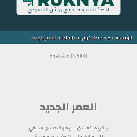
احصائيات فريدة لدوري روشن السعودي
الرئيسية
>
ع
>
عبدالكريم عبدالقادر
> العمر الجديد
(3,980) مشاهدة
العمر الجديد
ياكريم العشق ... وجهك صدى عشقي
ياكريم الشوق ... شوقك رسم صدقي