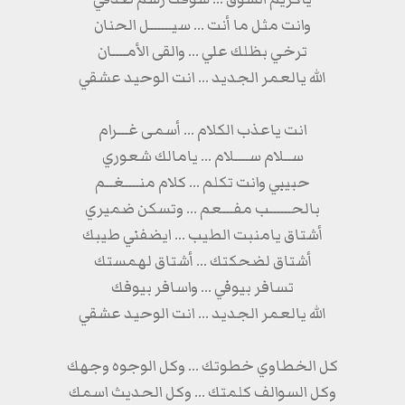
وانت مثل ما أنت ... سيــــــل الحنان
ترخي بظلك علي ... والقى الأمــــان
الله يالعمر الجديد ... انت الوحيد عشقي
انت ياعذب الكلام ... أسمى غـــرام
ســلام ســــلام ... يامالك شعوري
حبيبي وانت تكلم ... كلام منــــغــم
بالحــــــب مفـــعم ... وتسكن ضميري
أشتاق يامنبت الطيب ... ايضفني طيبك
أشتاق لضحكتك ... أشتاق لهمستك
تسافر بيوفي ... واسافر بيوفك
الله يالعمر الجديد ... انت الوحيد عشقي
كل الخطاوي خطوتك ... وكل الوجوه وجهك
وكل السوالف كلمتك ... وكل الحديث اسمك