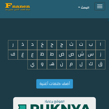
Toggle
البحث
navigation
i
ا
ب
ت
ث
ج
ح
خ
د
ذ
ر
ز
س
ش
ص
ض
ط
ظ
ع
غ
ف
ق
ك
ل
م
ن
هـ
و
ي
أضف كلمات أغنية
الموقع برعاية: