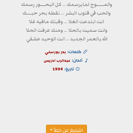
والمــــــوج لمايرسمك ... كل البحــــور رسمك
والحب في قلوب البشر ... نقطه بحر حبــــك
انت ابتدعت الغلا ... وقبلك مافيه غلا
وانت سميت بالحلا ... ومنك عرفت الحلا
الله يالعمر الجديد ... انت الوحيد عشقي
كلمات:
بدر بورسلي
ألحان:
عبدالرب ادريس
تاريخ:
1994
التبليغ عن خطأ