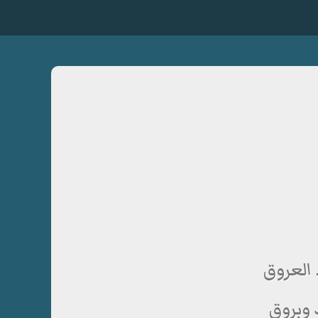
 العروق
 وبروق