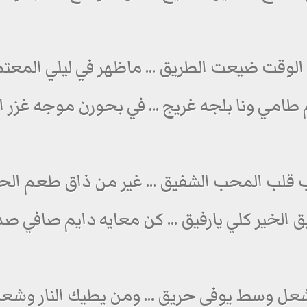
 الوقت ضيعت الطريق ... ماظهر في ليلي المعت
امي ونا بلجه غريج ... في بحورن موجه غزر 
ب قلب المحب الشفيق ... غير من ذاق طعم ال
يق الخير كلي يارفيق ... كن معايه دايم صافي ص
ل وسط يوفي حريق ... ومن يطيك النار وشعا