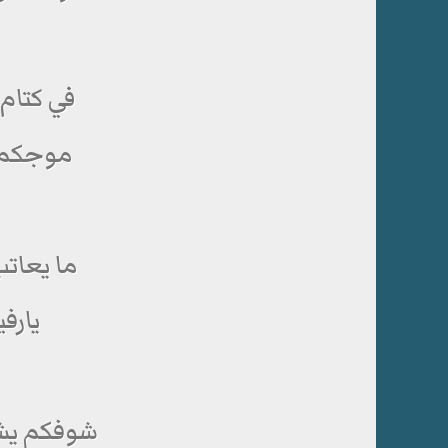
في كتام
موجكم ط
ما يعات
يارف
شوفكم يشع