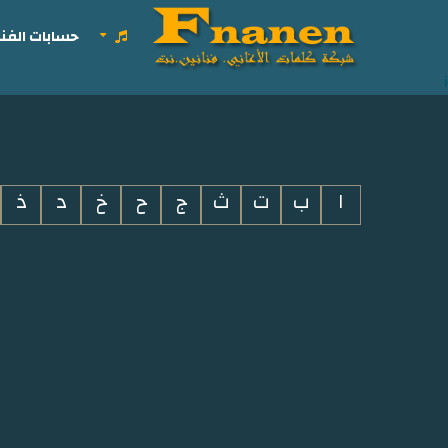
حسابات الفنا
i
ا
ب
ت
ث
ج
ح
خ
د
ذ