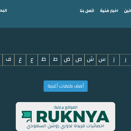
البح
نين
اخبار فنية
اتصل بنا
ر
ز
س
ش
ص
ض
ط
ظ
ع
غ
ف
أضف كلمات أغنية
الموقع برعاية:
احصائيات فريدة لدوري روشن السعودي