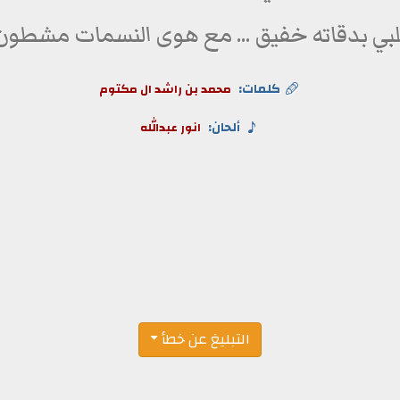
بي بدقاته خفيق ... مع هوى النسمات مشطون
كلمات:
محمد بن راشد ال مكتوم
ألحان:
انور عبدالله
التبليغ عن خطأ