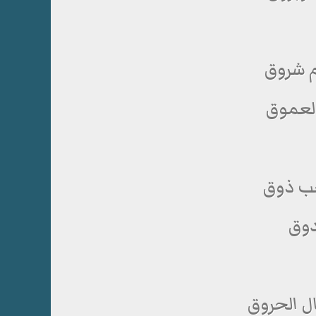
م شروق
العموق
حب ذوق
دوق
ل الحروق