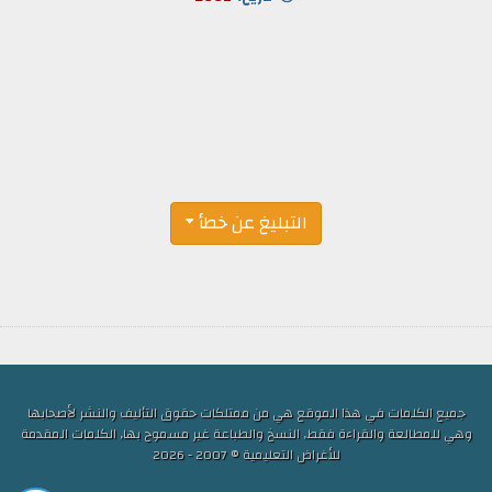
التبليغ عن خطأ
جميع الكلمات في هذا الموقع هي من ممتلكات حقوق التأليف والنشر لأصحابها
وهي للمطالعة والقراءة فقط, النسخ والطباعة غير مسموح بها, الكلمات المقدمة
للأغراض التعليمية © 2007 - 2026