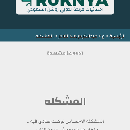
احصائيات فريدة لدوري روشن السعودي
الرئيسية
>
ع
>
عبدالكريم عبدالقادر
> المشكله
(2,485) مشاهدة
المشكله
المشكله الاحساس لوكنت صادق فيه ..
ماهان قدرك يوم في عيون الناس ..