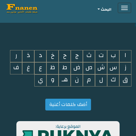
Toggle
البحث
navigation
i
ا
ب
ت
ث
ج
ح
خ
د
ذ
ر
ز
س
ش
ص
ض
ط
ظ
ع
غ
ف
ق
ك
ل
م
ن
هـ
و
ي
أضف كلمات أغنية
الموقع برعاية: