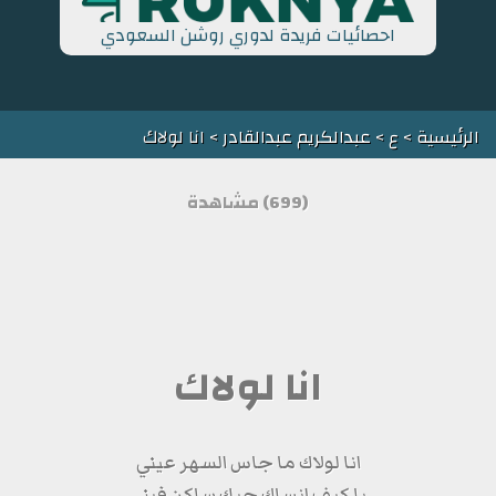
احصائيات فريدة لدوري روشن السعودي
الرئيسية
>
ع
>
عبدالكريم عبدالقادر
> انا لولاك
(699) مشاهدة
انا لولاك
انا لولاك ما جاس السهر عيني
يا كيف انساك حبك ساكن فيني