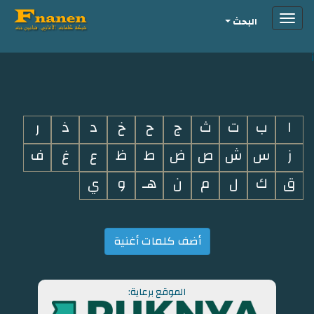
Toggle
البحث
navigation
i
ا
ب
ت
ث
ج
ح
خ
د
ذ
ر
ز
س
ش
ص
ض
ط
ظ
ع
غ
ف
ق
ك
ل
م
ن
هـ
و
ي
أضف كلمات أغنية
الموقع برعاية: