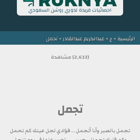
احصائيات فريدة لدوري روشن السعودي
الرئيسية
>
ع
>
عبدالكريم عبدالقادر
> تجمل
(2,613) مشاهدة
تجمل
تجمل بالصبر وآنا أتجمل ... فؤادي لجل عينك كم تحمل
وكم قلبك تحملني حبيبي ... تصبر علها في يوم تنحل