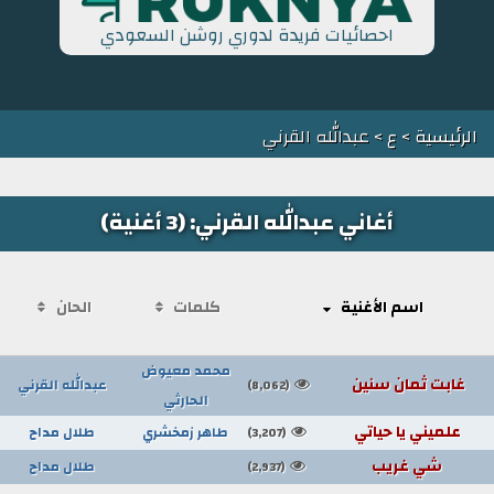
احصائيات فريدة لدوري روشن السعودي
الرئيسية
>
ع
> عبدالله القرني
أغاني عبدالله القرني: (3 أغنية)
اسم الأغنية
كلمات
الحان
محمد معيوض
غابت ثمان سنين
عبدالله القرني
(8,062)
الحارثي
علميني يا حياتي
طاهر زمخشري
طلال مداح
(3,207)
شي غريب
طلال مداح
(2,937)