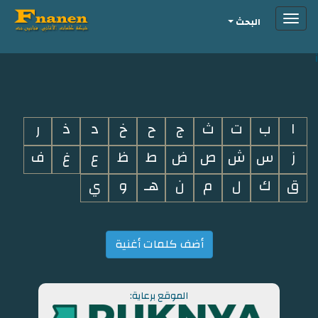
Toggle
البحث
navigation
i
ا
ب
ت
ث
ج
ح
خ
د
ذ
ر
ز
س
ش
ص
ض
ط
ظ
ع
غ
ف
ق
ك
ل
م
ن
هـ
و
ي
أضف كلمات أغنية
الموقع برعاية: