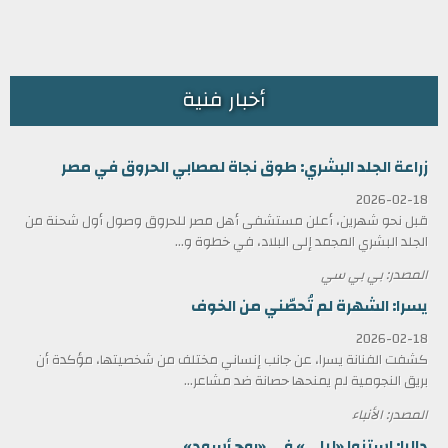
أخبار فنية
زراعة الجلد البشري: طوق نجاة لمصابي الحروق في مصر
2026-02-18
قبل نحو شهرين، أعلن مستشفى أهل مصر للحروق وصول أول شحنة من
الجلد البشري المجمد إلى البلاد، في خطوة و...
المصدر: بي بي سي
يسرا: الشهرة لم تُحصّني من الخوف
2026-02-18
كشفت الفنانة يسرا، عن جانب إنساني مختلف من شخصيتها، مؤكدة أن
بريق النجومية لم يمنحها حصانة ضد مشاعر...
المصدر: الأنباء
داليا: استنوا «ليلى» في «روج أسود»