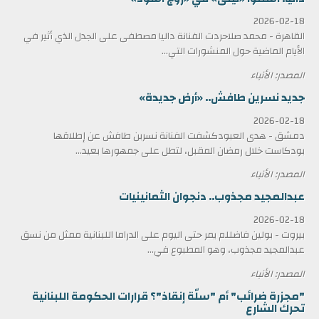
2026-02-18
القاهرة - محمد صلاحردت الفنانة داليا مصطفى على الجدل الذي أثير في
الأيام الماضية حول المنشورات التي...
المصدر: الأنباء
جديد نسرين طافش.. «أرض جديدة»
2026-02-18
دمشق - هدى العبودكشفت الفنانة نسرين طافش عن إطلاقها
بودكاست خلال رمضان المقبل، لتطل على جمهورها بعيد...
المصدر: الأنباء
عبدالمجيد مجذوب.. دنجوان الثمانينيات
2026-02-18
بيروت - بولين فاضللم يمر حتى اليوم على الدراما اللبنانية ممثل من نسق
عبدالمجيد مجذوب، وهو المطبوع في...
المصدر: الأنباء
"مجزرة ضرائب" أم "سلّة إنقاذ"؟ قرارات الحكومة اللبنانية
تحرك الشارع