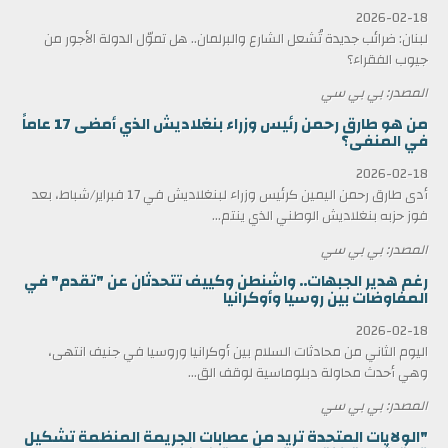
2026-02-18
لبنان: ضرائب جديدة تُشعل الشارع والبرلمان.. هل تموّل الدولة الأجور من
جيوب الفقراء؟
المصدر: بي بي سي
من هو طارق رحمن رئيس وزراء بنغلاديش الذي أمضى 17 عاماً
في المنفى؟
2026-02-18
أدى طارق رحمن اليمين كرئيس وزراء لبنغلاديش في 17 فبراير/شباط، بعد
فوز حزبه بنغلاديش الوطني الذي ينتم...
المصدر: بي بي سي
رغم هدير الجبهات.. واشنطن وكييف تتحدثان عن "تقدم" في
المفاوضات بين روسيا وأوكرانيا
2026-02-18
اليوم الثاني من محادثات السلام بين أوكرانيا وروسيا في جنيف انتهى،
وهي أحدث محاولة دبلوماسية لوقف الق...
المصدر: بي بي سي
"الولايات المتحدة تريد من عصابات الجريمة المنظمة تشكيل