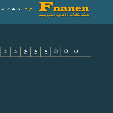
حسابات الفنا
i
ا
ب
ت
ث
ج
ح
خ
د
ذ