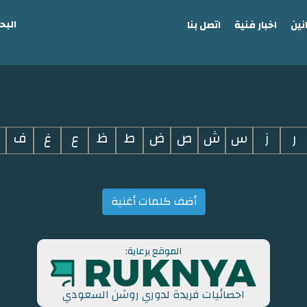
البح
نين
اخبار فنية
اتصل بنا
ر
ز
س
ش
ص
ض
ط
ظ
ع
غ
ف
أضف كلمات أغنية
الموقع برعاية:
احصائيات فريدة لدوري روشن السعودي