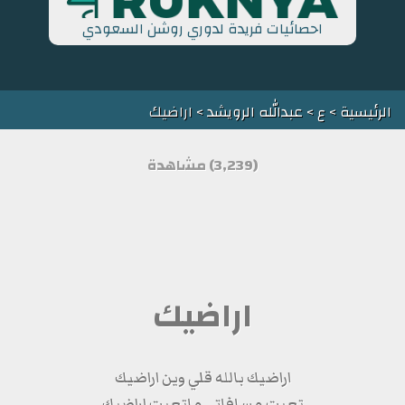
احصائيات فريدة لدوري روشن السعودي
الرئيسية
>
ع
>
عبدالله الرويشد
> اراضيك
(3,239) مشاهدة
اراضيك
اراضيك بالله قلي وين اراضيك
تعبت مسافاتي ماتعبت اراضيك