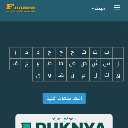
Toggle
البحث
navigation
i
ا
ب
ت
ث
ج
ح
خ
د
ذ
ر
ز
س
ش
ص
ض
ط
ظ
ع
غ
ف
ق
ك
ل
م
ن
هـ
و
ي
أضف كلمات أغنية
الموقع برعاية: