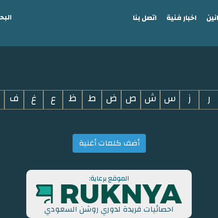
البح
نين
اخبار فنية
اتصل بنا
ر
ز
س
ش
ص
ض
ط
ظ
ع
غ
ف
أضف كلمات أغنية
الموقع برعاية:
احصائيات فريدة لدوري روشن السعودي