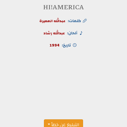
HI!AMERICA
كلمات:
عبدالله العميرة
ألحان:
عبدالله رشاد
تاريخ:
1994
التبليغ عن خطأ