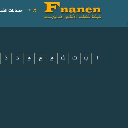
حسابات الفنا
i
ا
ب
ت
ث
ج
ح
خ
د
ذ