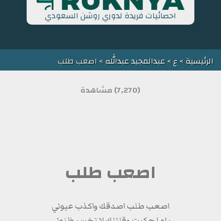
احصائيات فريدة لدوري روشن السعودي
الرئيسية
>
ع
>
عبدالمجيد عبدالله
> اصعب طلب
(7,270) مشاهدة
اصعب طلب
اصعب طلب اصدقك واكذب عيوني
ياما حكيت وقلتلك لا تخسر ظنوني