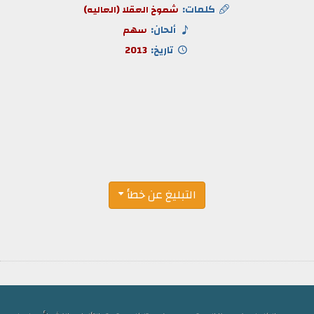
كلمات:
شموخ العقلا (العاليه)
ألحان:
سهم
تاريخ:
2013
التبليغ عن خطأ