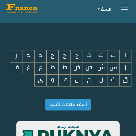
Toggle
البحث
navigation
i
ا
ب
ت
ث
ج
ح
خ
د
ذ
ر
ز
س
ش
ص
ض
ط
ظ
ع
غ
ف
ق
ك
ل
م
ن
هـ
و
ي
أضف كلمات أغنية
الموقع برعاية: