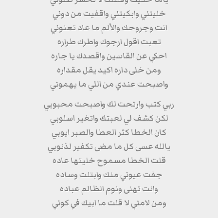
خليتني وابكيتني واقفيت من دوني
انت وجروحك والألم ما عاد تعنوني
تعبت اقول ارجوك واطرك طراره
احكي عن القاسين واقصدك يا جاره
ومن خلى داره اكيد يقل مقداره
واصبحت عندي من اللي ما يهموني
ربي كتب وارتحت لك واصبحت محبوبي
لكن كشف لي لعبتك واتغير اسلوبي
كان الخطا كثر العطا والصبر ايوبي
يالله عسى كل ما مضى تكفير لذنوبي
قلت الخطا مسموح خليتها عاده
جفت عيوني منك وابتلت وساده
وانت تهنى ونوم الظالم عباده
ومن لامني لا قلت ما ابيك في كوني