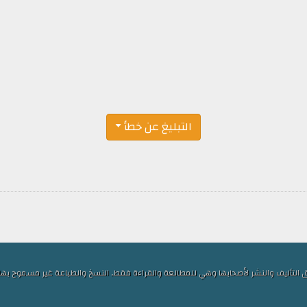
التبليغ عن خطأ
ف والنشر لأصحابها وهي للمطالعة والقراءة فقط, النسخ والطباعة غير مسموح بها, الكلمات ا