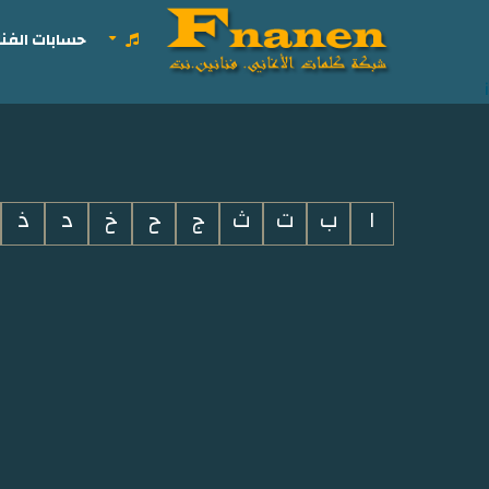
حسابات الفنا
i
ا
ب
ت
ث
ج
ح
خ
د
ذ