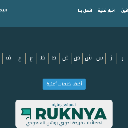
البح
نين
اخبار فنية
اتصل بنا
ر
ز
س
ش
ص
ض
ط
ظ
ع
غ
ف
أضف كلمات أغنية
الموقع برعاية:
احصائيات فريدة لدوري روشن السعودي