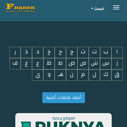
Toggle
البحث
navigation
i
ا
ب
ت
ث
ج
ح
خ
د
ذ
ر
ز
س
ش
ص
ض
ط
ظ
ع
غ
ف
ق
ك
ل
م
ن
هـ
و
ي
أضف كلمات أغنية
الموقع برعاية: