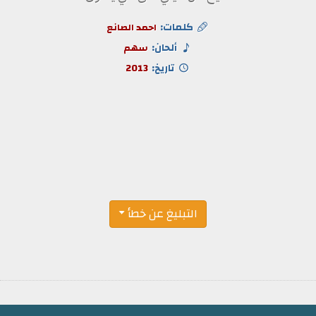
كلمات:
احمد الصانع
ألحان:
سهم
تاريخ:
2013
التبليغ عن خطأ