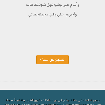
وأندم على وقتٍ قبل شوفتك فات
وأحرص على وقتٍ بحبك بقالي
التبليغ عن خطأ
جميع الكلمات في هذا الموقع هي من ممتلكات حقوق التأليف والنشر لأصحابها
وهي للمطالعة والقراءة فقط, النسخ والطباعة غير مسموح بها, الكلمات المقدمة