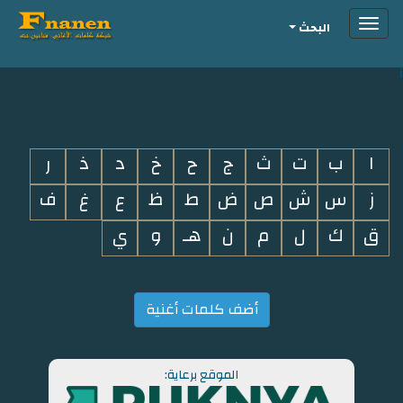
Toggle
البحث
navigation
i
ا
ب
ت
ث
ج
ح
خ
د
ذ
ر
ز
س
ش
ص
ض
ط
ظ
ع
غ
ف
ق
ك
ل
م
ن
هـ
و
ي
أضف كلمات أغنية
الموقع برعاية: