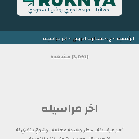
احصائيات فريدة لدوري روشن السعودي
الرئيسية
>
ع
>
عبدالرب ادريس
> اخر مراسيله
(3,091) مشاهدة
اخر مراسيله
آخر مراسيله.. عطر وهديه مغلفه.. وشوقٍ ينادي له
لا جيت انا بوصفه.. شوقي انا ما انصفه