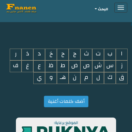
Toggle
البحث
navigation
i
ا
ب
ت
ث
ج
ح
خ
د
ذ
ر
ز
س
ش
ص
ض
ط
ظ
ع
غ
ف
ق
ك
ل
م
ن
هـ
و
ي
أضف كلمات أغنية
الموقع برعاية: