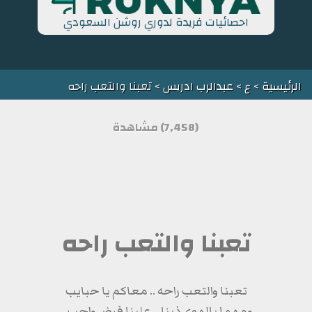
احصائيات فريدة لدوري روشن السعودي
الرئيسية
>
ع
>
عبدالرب ادريس
> تعبنا والتعب راحه
(7,458) مشاهدة
تعبنا والتعب راحه
تعبنا والتعب راحه .. معاكم يا حبايب
ومهما بالهوى ذبنا .. علينا فرض واجب ..‏