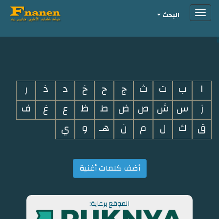
Toggle
البحث
navigation
i
ا
ب
ت
ث
ج
ح
خ
د
ذ
ر
ز
س
ش
ص
ض
ط
ظ
ع
غ
ف
ق
ك
ل
م
ن
هـ
و
ي
أضف كلمات أغنية
الموقع برعاية: