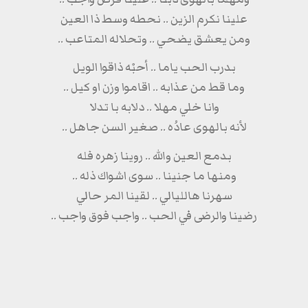
علينا نكرم الزين .. نحطه وسط ذا العين
ومن يعشق يضحي .. وتحلاله المتاعب ..‏
بدرب الحب ياما .. أحبْه ذاقوا الويل
وما قط من عذابه .. اقاموا وزن او كيل ..‏
وانا خلي مهلا .. دلابه با تدلا
لأنه بالهوى عادُه .. صغير السن جاهل ..‏
بدمع العين والله .. روينا زهره فله
ومنها ما جنينا .. سوى اشواك ذله ..‏
سهرنا هالليالي .. لقينا المر حالي
رضينا والرضى في الحب .. واجب فوق واجب ..‏