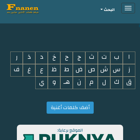
Toggle
البحث
navigation
i
ا
ب
ت
ث
ج
ح
خ
د
ذ
ر
ز
س
ش
ص
ض
ط
ظ
ع
غ
ف
ق
ك
ل
م
ن
هـ
و
ي
أضف كلمات أغنية
الموقع برعاية: