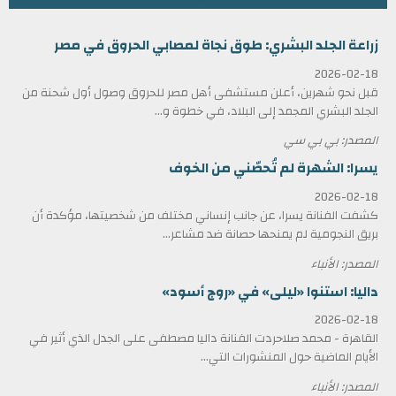
زراعة الجلد البشري: طوق نجاة لمصابي الحروق في مصر
2026-02-18
قبل نحو شهرين، أعلن مستشفى أهل مصر للحروق وصول أول شحنة من
الجلد البشري المجمد إلى البلاد، في خطوة و...
المصدر: بي بي سي
يسرا: الشهرة لم تُحصّني من الخوف
2026-02-18
كشفت الفنانة يسرا، عن جانب إنساني مختلف من شخصيتها، مؤكدة أن
بريق النجومية لم يمنحها حصانة ضد مشاعر...
المصدر: الأنباء
داليا: استنوا «ليلى» في «روج أسود»
2026-02-18
القاهرة - محمد صلاحردت الفنانة داليا مصطفى على الجدل الذي أثير في
الأيام الماضية حول المنشورات التي...
المصدر: الأنباء