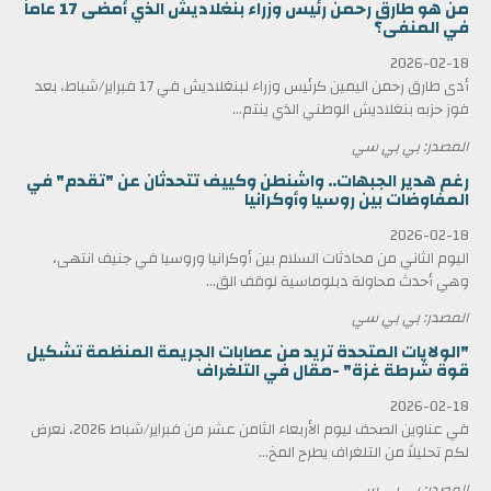
من هو طارق رحمن رئيس وزراء بنغلاديش الذي أمضى 17 عاماً
في المنفى؟
2026-02-18
أدى طارق رحمن اليمين كرئيس وزراء لبنغلاديش في 17 فبراير/شباط، بعد
فوز حزبه بنغلاديش الوطني الذي ينتم...
المصدر: بي بي سي
رغم هدير الجبهات.. واشنطن وكييف تتحدثان عن "تقدم" في
المفاوضات بين روسيا وأوكرانيا
2026-02-18
اليوم الثاني من محادثات السلام بين أوكرانيا وروسيا في جنيف انتهى،
وهي أحدث محاولة دبلوماسية لوقف الق...
المصدر: بي بي سي
"الولايات المتحدة تريد من عصابات الجريمة المنظمة تشكيل
قوة شرطة غزة" -مقال في التلغراف
2026-02-18
في عناوين الصحف ليوم الأربعاء الثامن عشر من فبراير/شباط 2026، نعرض
لكم تحليلاً من التلغراف يطرح المخ...
المصدر: بي بي سي