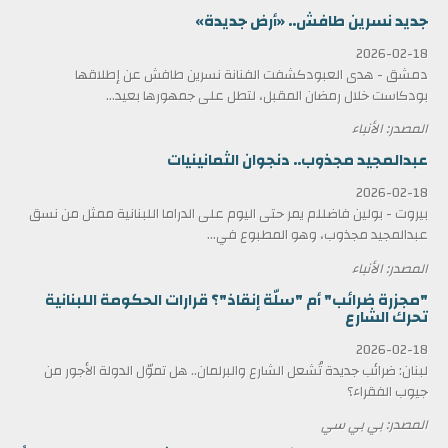
جديد نسرين طافش.. «أرض جديدة»
2026-02-18
دمشق - هدى العبودكشفت الفنانة نسرين طافش عن إطلاقها
بودكاست خلال رمضان المقبل، لتطل على جمهورها بعيد...
المصدر: الأنباء
عبدالمجيد مجذوب.. دنجوان الثمانينيات
2026-02-18
بيروت - بولين فاضللم يمر حتى اليوم على الدراما اللبنانية ممثل من نسق
عبدالمجيد مجذوب، وهو المطبوع في...
المصدر: الأنباء
"مجزرة ضرائب" أم "سلّة إنقاذ"؟ قرارات الحكومة اللبنانية
تحرك الشارع
2026-02-18
لبنان: ضرائب جديدة تُشعل الشارع والبرلمان.. هل تموّل الدولة الأجور من
جيوب الفقراء؟
المصدر: بي بي سي