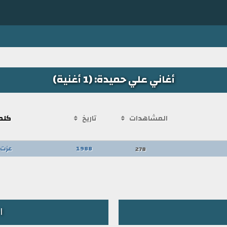
أغاني علي حميدة: (1 أغنية)
المشاهدات
تاريخ
كلم
1988
عزت 
278
ا