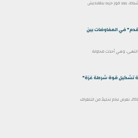
مين كرئيس وزراء لبنغلاديش في 17 فبراير/شباط، بعد فوز حزبه بنغلاديش
قدم" في المفاوضات بين
ف انتهى، وهي أحدث محاولة
ظمة تشكيل قوة شرطة غزة"
في عناوين الصحف ليوم الأربعاء الثامن عشر من فبراير/شباط 2026، نعرض لكم تحليلاً من التلغراف