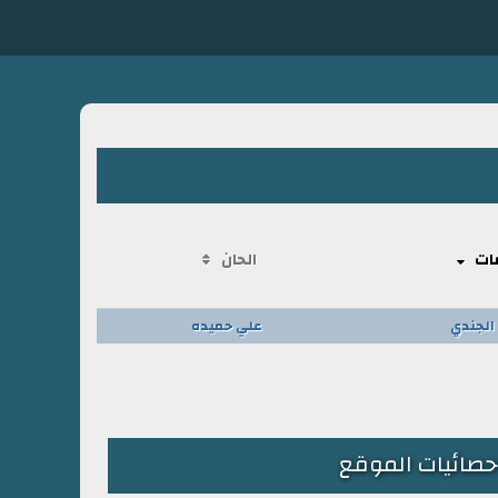
ات
الحان
الجندي
علي حميده
حصائيات الموقع