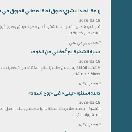
زراعة الجلد البشري: طوق نجاة لمصابي الحروق في 
2026-02-18
قبل نحو شهرين، أعلن مستشفى أهل مصر للحروق وصول أول ش
البلاد، في خطوة و...
المصدر: بي بي سي
يسرا: الشهرة لم تُحصّني من الخوف
2026-02-18
كشفت الفنانة يسرا، عن جانب إنساني مختلف من شخصيتها، مؤ
حصانة ضد مشاعر...
المصدر: الأنباء
داليا: استنوا «ليلى» في «روج أسود»
2026-02-18
القاهرة - محمد صلاحردت الفنانة داليا مصطفى على الجدل الذي 
المنشورات التي...
المصدر: الأنباء