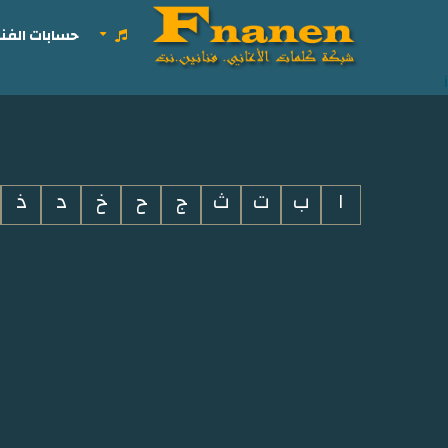
حسابات الفنا
i
ا
ب
ت
ث
ج
ح
خ
د
ذ