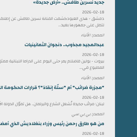
جديد نسرين طافش.. «أرض جديدة»
2026-02-18
دمشق - هدى العبودكشفت الفنانة نسرين طافش عن إطلاقها
لتطل على جمهورها بعيد...
المصدر: الأنباء
عبدالمجيد مجذوب.. دنجوان الثمانينيات
2026-02-18
بيروت - بولين فاضللم يمر حتى اليوم على الدراما اللبنانية 
المطبوع في...
المصدر: الأنباء
"مجزرة ضرائب" أم "سلّة إنقاذ"؟ قرارات الحكومة الل
2026-02-18
لبنان: ضرائب جديدة تُشعل الشارع والبرلمان.. هل تموّل الدولة ا
المصدر: بي بي سي
من هو طارق رحمن رئيس وزراء بنغلاديش الذي أمضى 17 عاماً في المنف
2026-02-18