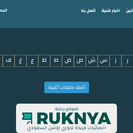
البح
نين
اخبار فنية
اتصل بنا
ر
ز
س
ش
ص
ض
ط
ظ
ع
غ
ف
أضف كلمات أغنية
الموقع برعاية:
احصائيات فريدة لدوري روشن السعودي