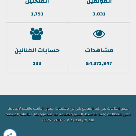
المؤلفين
الملحنين
1,791
3,031
مشاهدات
حسابات الفنانين
122
54,371,947
جميع الكلمات في هذا الموقع هي من ممتلكات حقوق التأليف والنشر لأصحابها
وهي للمطالعة والقراءة فقط, النسخ والطباعة غير مسموح بها, الكلمات المقدمة
للأغراض التعليمية © 2007 - 2026