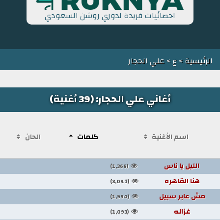
احصائيات فريدة لدوري روشن السعودي
الرئيسية
>
ع
> علي الحجار
أغاني علي الحجار: (39 أغنية)
اسم الأغنية
كلمات
الحان
الليل يا ناس
(1,366)
هنا القاهره
(3,041)
مش عابر سبيل
(1,994)
غزاله
(1,093)