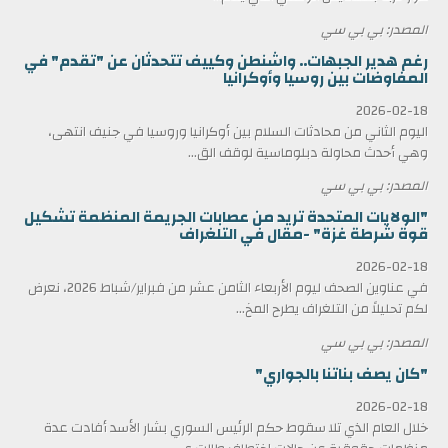
المصدر: بي بي سي
رغم هدير الجبهات.. واشنطن وكييف تتحدثان عن "تقدم" في
المفاوضات بين روسيا وأوكرانيا
2026-02-18
اليوم الثاني من محادثات السلام بين أوكرانيا وروسيا في جنيف انتهى،
وهي أحدث محاولة دبلوماسية لوقف الق...
المصدر: بي بي سي
"الولايات المتحدة تريد من عصابات الجريمة المنظمة تشكيل
قوة شرطة غزة" -مقال في التلغراف
2026-02-18
في عناوين الصحف ليوم الأربعاء الثامن عشر من فبراير/شباط 2026، نعرض
لكم تحليلاً من التلغراف يطرح المخ...
المصدر: بي بي سي
"كان يصف بناتنا بالجواري"
2026-02-18
خلال العام الذي تلا سقوط حكم الرئيس السوري بشار الأسد أفادت عدة