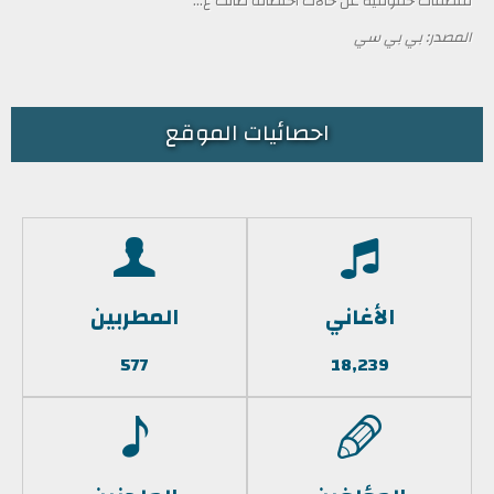
منظمات حقوقية عن حالات اختطاف طالت ع...
المصدر: بي بي سي
احصائيات الموقع
الأغاني
المطربين
577
18,239