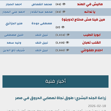
ماليش في العند
محمد القصاص
احمد الحجار
(46)
يا لدانه
محمد عبدالقادر
احمد علي الحجار
(46)
مين فينا مش محتاج (دويتو)
مصطفى جودة
منير الجزائري
(57)
ابويا الطيب
نبيل خلف
خليل مصطفى
(1,416)
القلب تعبان
نبيل خلف
وليد سعد
(1,935)
احلام طفولتي
نبيل خلف
شريف تاج الدين
(1,566)
أخبار فنية
زراعة الجلد البشري: طوق نجاة لمصابي الحروق في مصر
2026-02-18