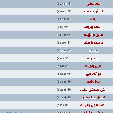
عروستي
(1,148)
طايش يا صبيه
(1,043)
زفه
(1,295)
بنات بيروت
(997)
الزين والزينه
(2,681)
يا بنت يا بيضا
(1,559)
يمامه
(1,117)
مصريه
(954)
مين راجيلك
(880)
لو تعرفي
(1,647)
حوا وادم
(1,368)
انتي طلعتي منين
(1,269)
اسأل عنك مين
(1,269)
مشغول بغيرك
(981)
علشان بخاف
وليد سعد