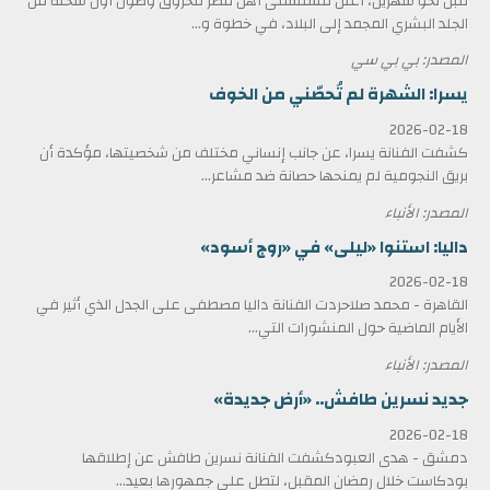
قبل نحو شهرين، أعلن مستشفى أهل مصر للحروق وصول أول شحنة من
الجلد البشري المجمد إلى البلاد، في خطوة و...
المصدر: بي بي سي
يسرا: الشهرة لم تُحصّني من الخوف
2026-02-18
كشفت الفنانة يسرا، عن جانب إنساني مختلف من شخصيتها، مؤكدة أن
بريق النجومية لم يمنحها حصانة ضد مشاعر...
المصدر: الأنباء
داليا: استنوا «ليلى» في «روج أسود»
2026-02-18
القاهرة - محمد صلاحردت الفنانة داليا مصطفى على الجدل الذي أثير في
الأيام الماضية حول المنشورات التي...
المصدر: الأنباء
جديد نسرين طافش.. «أرض جديدة»
2026-02-18
دمشق - هدى العبودكشفت الفنانة نسرين طافش عن إطلاقها
بودكاست خلال رمضان المقبل، لتطل على جمهورها بعيد...