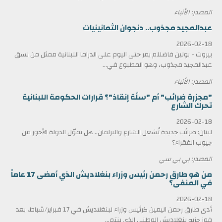
المصدر: الأنباء
عبدالمجيد مجذوب.. دنجوان الثمانينيات
2026-02-18
بيروت - بولين فاضللم يمر حتى اليوم على الدراما اللبنانية ممثل من نسق
عبدالمجيد مجذوب، وهو المطبوع في...
المصدر: الأنباء
"مجزرة ضرائب" أم "سلّة إنقاذ"؟ قرارات الحكومة اللبنانية
تحرك الشارع
2026-02-18
لبنان: ضرائب جديدة تُشعل الشارع والبرلمان.. هل تموّل الدولة الأجور من
جيوب الفقراء؟
المصدر: بي بي سي
من هو طارق رحمن رئيس وزراء بنغلاديش الذي أمضى 17 عاماً
في المنفى؟
2026-02-18
أدى طارق رحمن اليمين كرئيس وزراء لبنغلاديش في 17 فبراير/شباط، بعد
فوز حزبه بنغلاديش الوطني الذي ينتم...