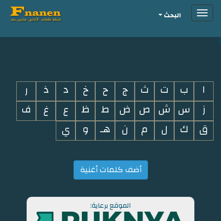
Toggle
البحث
navigation
i
ا
ب
ت
ث
ج
ح
خ
د
ذ
ر
ز
س
ش
ص
ض
ط
ظ
ع
غ
ف
ق
ك
ل
م
ن
هـ
و
ي
أضف كلمات أغنية
الموقع برعاية: