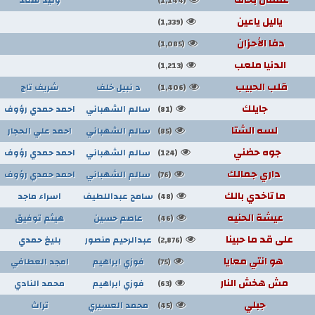
(1,144)
ياليل ياعين
(1,339)
دفا الأحزان
(1,085)
الدنيا ملعب
(1,213)
قلب الحبيب
د نبيل خلف
شريف تاج
(1,406)
جايلك
سالم الشهباني
احمد حمدي رؤوف
(81)
لسه الشتا
سالم الشهباني
احمد علي الحجار
(85)
جوه حضني
سالم الشهباني
احمد حمدي رؤوف
(124)
داري جمالك
سالم الشهباني
احمد حمدي رؤوف
(76)
ما تاخدي بالك
سامح عبداللطيف
اسراء ماجد
(48)
عيشة الحنيه
عاصم حسين
هيثم توفيق
(46)
على قد ما حبينا
عبدالرحيم منصور
بليغ حمدي
(2,876)
هو انتي معايا
فوزي ابراهيم
امجد العطافي
(75)
مش هخش النار
فوزي ابراهيم
محمد النادي
(63)
جبلي
محمد العسيري
تراث
(45)