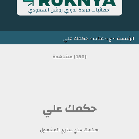
احصائيات فريدة لدوري روشن السعودي
الرئيسية
>
ع
>
عتاب
> حكمك علي
(180) مشاهدة
حكمك علي
حكمك عليّ ساري المفعول