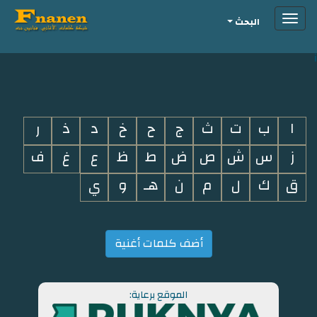
Toggle
البحث
navigation
i
ا
ب
ت
ث
ج
ح
خ
د
ذ
ر
ز
س
ش
ص
ض
ط
ظ
ع
غ
ف
ق
ك
ل
م
ن
هـ
و
ي
أضف كلمات أغنية
الموقع برعاية: