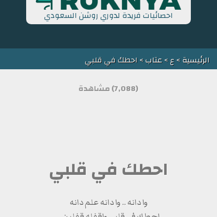
احصائيات فريدة لدوري روشن السعودي
الرئيسية
>
ع
>
عتاب
> احطك في قلبي
(7,088) مشاهدة
احطك في قلبي
وا دانه .. وا دانه علم دانه
احطك في قلبي واقفله قفلين ..