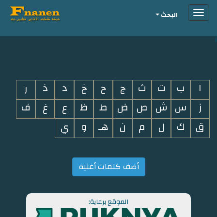
Toggle
البحث
navigation
i
ا
ب
ت
ث
ج
ح
خ
د
ذ
ر
ز
س
ش
ص
ض
ط
ظ
ع
غ
ف
ق
ك
ل
م
ن
هـ
و
ي
أضف كلمات أغنية
الموقع برعاية: