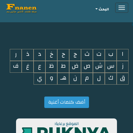
Toggle
البحث
navigation
i
ا
ب
ت
ث
ج
ح
خ
د
ذ
ر
ز
س
ش
ص
ض
ط
ظ
ع
غ
ف
ق
ك
ل
م
ن
هـ
و
ي
أضف كلمات أغنية
الموقع برعاية: