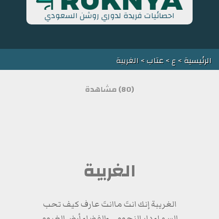
احصائيات فريدة لدوري روشن السعودي
الرئيسية
>
ع
>
عتاب
> الغريبة
(80) مشاهدة
الغريبة
الغريبة إنك انتَ ماانتَ عارف كيف تحب
السماء دار النجوم .. والفضاء أرض الغيوم