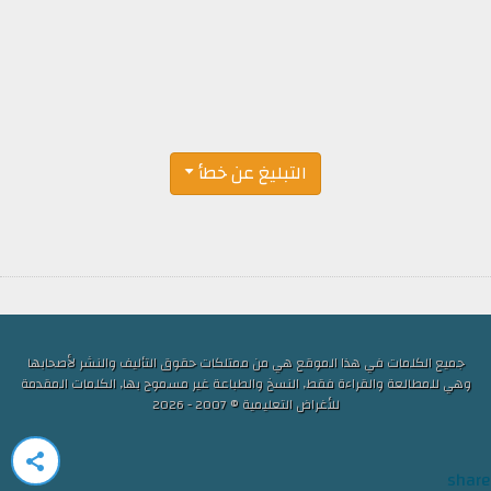
التبليغ عن خطأ
جميع الكلمات في هذا الموقع هي من ممتلكات حقوق التأليف والنشر لأصحابها
وهي للمطالعة والقراءة فقط, النسخ والطباعة غير مسموح بها, الكلمات المقدمة
للأغراض التعليمية © 2007 - 2026
share