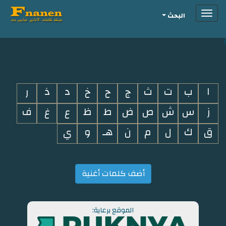
Toggle
البحث
navigation
i
ا
ب
ت
ث
ج
ح
خ
د
ذ
ر
ز
س
ش
ص
ض
ط
ظ
ع
غ
ف
ق
ك
ل
م
ن
هـ
و
ي
أضف كلمات أغنية
الموقع برعاية: