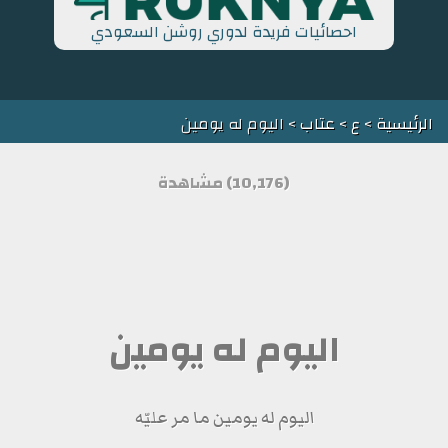
احصائيات فريدة لدوري روشن السعودي
الرئيسية
>
ع
>
عتاب
> اليوم له يومين
(10,176) مشاهدة
اليوم له يومين
اليوم له يومين ما مر عليّه