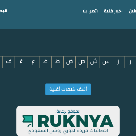
البح
نين
اخبار فنية
اتصل بنا
ر
ز
س
ش
ص
ض
ط
ظ
ع
غ
ف
أضف كلمات أغنية
الموقع برعاية:
احصائيات فريدة لدوري روشن السعودي