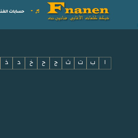
حسابات الفنا
i
ا
ب
ت
ث
ج
ح
خ
د
ذ