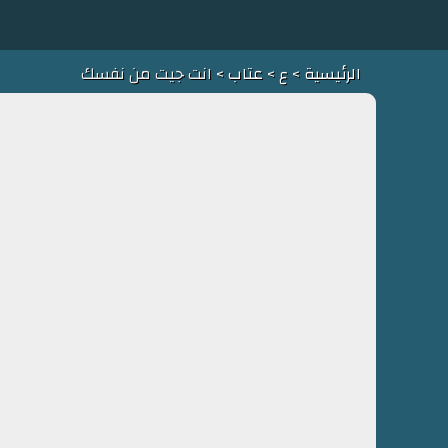
الرئيسية
>
ع
>
عتاب
> انت جيت من نفسك