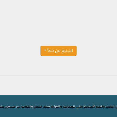
التبليغ عن خطأ
ف والنشر لأصحابها وهي للمطالعة والقراءة فقط, النسخ والطباعة غير مسموح بها, الكلمات ا