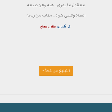
معقول ما تدري .. عنه وعن طبعه
انساه وانسى هواه .. مناب من ربعه
ألحان:
طلال مداح
التبليغ عن خطأ