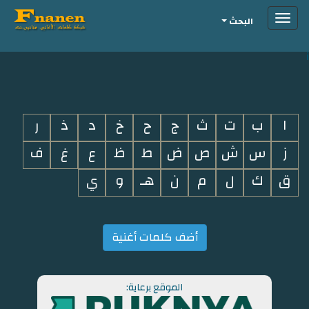
Toggle
البحث
navigation
i
ا
ب
ت
ث
ج
ح
خ
د
ذ
ر
ز
س
ش
ص
ض
ط
ظ
ع
غ
ف
ق
ك
ل
م
ن
هـ
و
ي
أضف كلمات أغنية
الموقع برعاية: