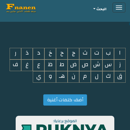
Toggle
البحث
navigation
i
ا
ب
ت
ث
ج
ح
خ
د
ذ
ر
ز
س
ش
ص
ض
ط
ظ
ع
غ
ف
ق
ك
ل
م
ن
هـ
و
ي
أضف كلمات أغنية
الموقع برعاية: