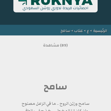
احصائيات فريدة لدوري روشن السعودي
الرئيسية
>
ع
>
عتاب
> سامح
(89) مشاهدة
سامح
سامح وزيّن الروح .. ما في الزعل مصلوح
وإن كان انا المخطي .. خذ حقي بالوافي