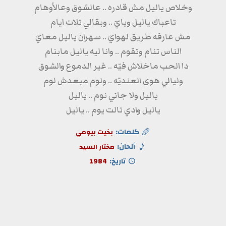
وخلاص ياليل مش قادره .. عالشوق وعالأوهام
تاعباك ياليل ويايَ .. وبقالي تلات ايام
مش عارفه طريق لهوايَ .. سهران ياليل معايَ
الناس تنام وتقوم .. وانا ليه ياليل مابنام
دا الحب ماخلاش فيّه .. غير الدموع والشوق
وليالي هوى العنديّه .. ولوم مبعدش لوم
ياليل ولا جاني نوم .. ياليل
ياليل وادي تالت يوم .. ياليل
كلمات:
بخيت بيومي
ألحان:
مختار السيد
تاريخ:
1984