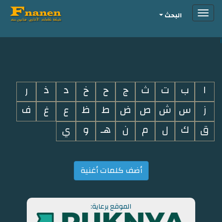
Toggle
البحث
navigation
i
ا
ب
ت
ث
ج
ح
خ
د
ذ
ر
ز
س
ش
ص
ض
ط
ظ
ع
غ
ف
ق
ك
ل
م
ن
هـ
و
ي
أضف كلمات أغنية
الموقع برعاية: