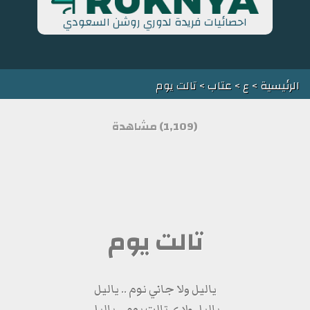
احصائيات فريدة لدوري روشن السعودي
الرئيسية
>
ع
>
عتاب
> تالت يوم
(1,109) مشاهدة
تالت يوم
ياليل ولا جاني نوم .. ياليل
ياليل وادي تالت يوم .. ياليل