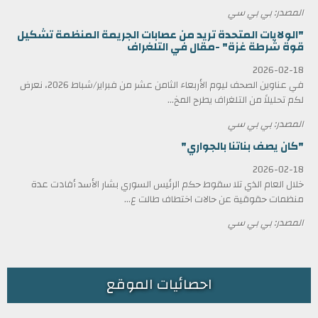
المصدر: بي بي سي
"الولايات المتحدة تريد من عصابات الجريمة المنظمة تشكيل
قوة شرطة غزة" -مقال في التلغراف
2026-02-18
في عناوين الصحف ليوم الأربعاء الثامن عشر من فبراير/شباط 2026، نعرض
لكم تحليلاً من التلغراف يطرح المخ...
المصدر: بي بي سي
"كان يصف بناتنا بالجواري"
2026-02-18
خلال العام الذي تلا سقوط حكم الرئيس السوري بشار الأسد أفادت عدة
منظمات حقوقية عن حالات اختطاف طالت ع...
المصدر: بي بي سي
احصائيات الموقع