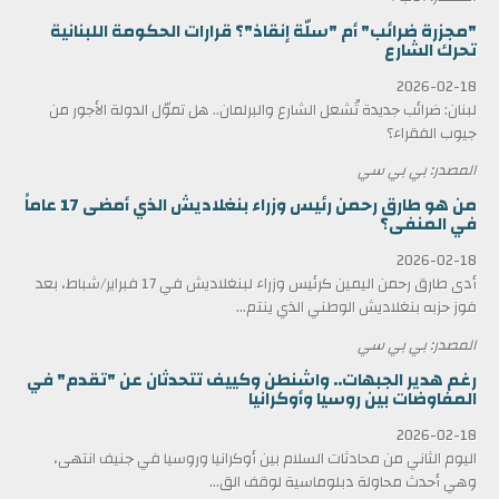
"مجزرة ضرائب" أم "سلّة إنقاذ"؟ قرارات الحكومة اللبنانية
تحرك الشارع
2026-02-18
لبنان: ضرائب جديدة تُشعل الشارع والبرلمان.. هل تموّل الدولة الأجور من
جيوب الفقراء؟
المصدر: بي بي سي
من هو طارق رحمن رئيس وزراء بنغلاديش الذي أمضى 17 عاماً
في المنفى؟
2026-02-18
أدى طارق رحمن اليمين كرئيس وزراء لبنغلاديش في 17 فبراير/شباط، بعد
فوز حزبه بنغلاديش الوطني الذي ينتم...
المصدر: بي بي سي
رغم هدير الجبهات.. واشنطن وكييف تتحدثان عن "تقدم" في
المفاوضات بين روسيا وأوكرانيا
2026-02-18
اليوم الثاني من محادثات السلام بين أوكرانيا وروسيا في جنيف انتهى،
وهي أحدث محاولة دبلوماسية لوقف الق...