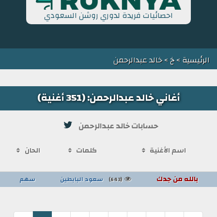
احصائيات فريدة لدوري روشن السعودي
الرئيسية
>
خ
> خالد عبدالرحمن
أغاني خالد عبدالرحمن: (351 أغنية)
حسابات خالد عبدالرحمن
اسم الأغنية
كلمات
الحان
بالله من جدك
سعود البابطين
سهم
(643)