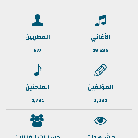
الأغاني
المطربين
577
18,239
المؤلفين
الملحنين
1,791
3,031
مشاهدات
حسابات الفنانين