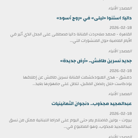
المصدر: الأنباء
داليا: استنوا «ليلى» في «روج أسود»
2026-02-18
القاهرة - محمد صلاحردت الفنانة داليا مصطفى على الجدل الذي أثير في
الأيام الماضية حول المنشورات التي...
المصدر: الأنباء
جديد نسرين طافش.. «أرض جديدة»
2026-02-18
دمشق - هدى العبودكشفت الفنانة نسرين طافش عن إطلاقها
بودكاست خلال رمضان المقبل، لتطل على جمهورها بعيد...
المصدر: الأنباء
عبدالمجيد مجذوب.. دنجوان الثمانينيات
2026-02-18
بيروت - بولين فاضللم يمر حتى اليوم على الدراما اللبنانية ممثل من نسق
عبدالمجيد مجذوب، وهو المطبوع في...
المصدر: الأنباء