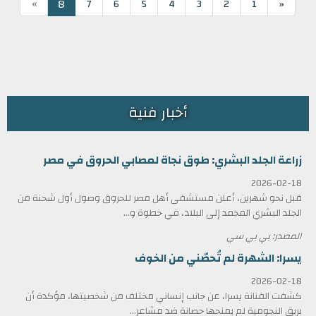
»
8
7
6
5
4
3
2
1
«
أخبار فنية
زراعة الجلد البشري: طوق نجاة لمصابي الحروق في مصر
2026-02-18
قبل نحو شهرين، أعلن مستشفى أهل مصر للحروق وصول أول شحنة من
الجلد البشري المجمد إلى البلاد، في خطوة و...
المصدر: بي بي سي
يسرا: الشهرة لم تُحصّني من الخوف
2026-02-18
كشفت الفنانة يسرا، عن جانب إنساني مختلف من شخصيتها، مؤكدة أن
بريق النجومية لم يمنحها حصانة ضد مشاعر...