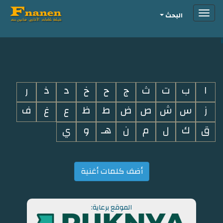
Toggle
البحث
navigation
i
ا
ب
ت
ث
ج
ح
خ
د
ذ
ر
ز
س
ش
ص
ض
ط
ظ
ع
غ
ف
ق
ك
ل
م
ن
هـ
و
ي
أضف كلمات أغنية
الموقع برعاية: