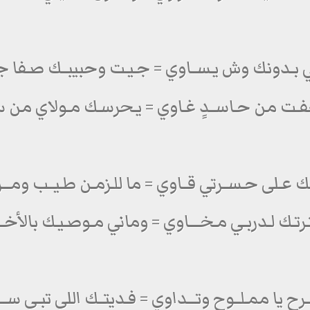
ـي بـدونك وش يـســاوي = جـيـت وحبيبــك صـفا جـ
ـت من حـاســدٍ غـاوي = يـحرسـك مـولاي من س
ك عـلى حـســرتي قــاوي = ما للـزمـن طـيــب ومـــر
رتـك لـدربـي مـخــــاوي = وماني مـوصـيـك بالأخـــ
ـرح يا ممـلــوح وتـــداوي = فـديتــك اللي تبـي ســــ