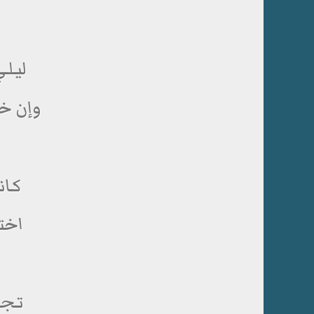
ليـل
وإن خف
كـان
اختـ
تـجـ