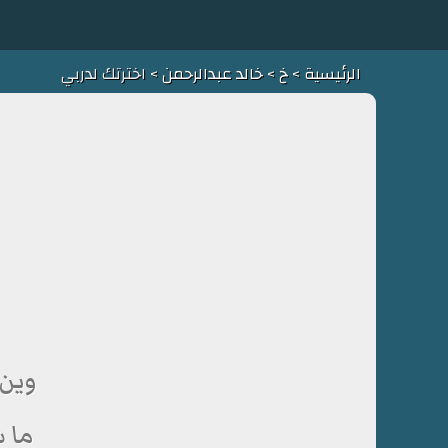
الرئيسية
>
خ
>
خالد عبدالرحمن
> اخترتك لدربي
وين 
ما ش