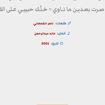
ـرت بعـديـن ما تــاوي = خـلّـك حبيبـي عـلى القـ
كلمات:
ناصر القحطاني
ألحان:
خالد عبدالرحمن
تاريخ:
2001