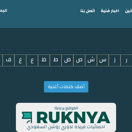
البح
نين
اخبار فنية
اتصل بنا
ر
ز
س
ش
ص
ض
ط
ظ
ع
غ
ف
أضف كلمات أغنية
الموقع برعاية:
احصائيات فريدة لدوري روشن السعودي