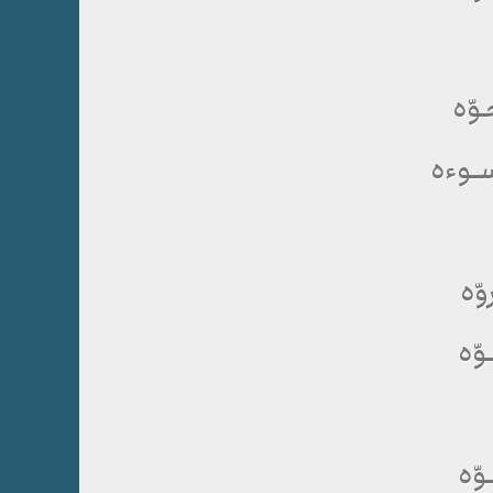
وّه
ــوءه
وّه
وّه
وّه