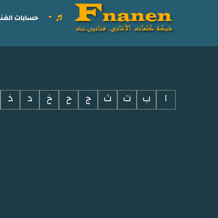
حسابات الفنا
i
ا
ب
ت
ث
ج
ح
خ
د
ذ