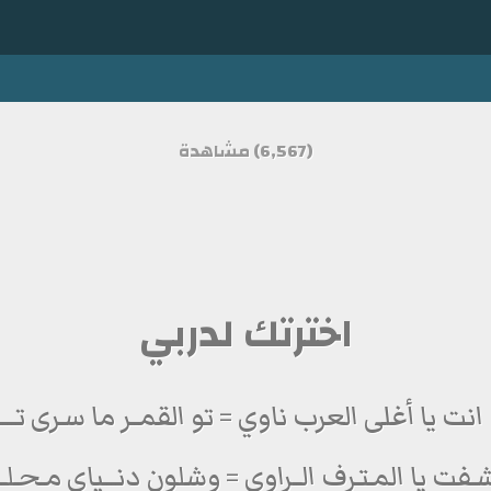
(6,567) مشاهدة
اخترتك لدربي
انت يا أغلى العرب ناوي = تو القمــر ما سـرى تــــــ
ـفت يا المـتـرف الــراوي = وشلون دنـــياي مـحـلــ