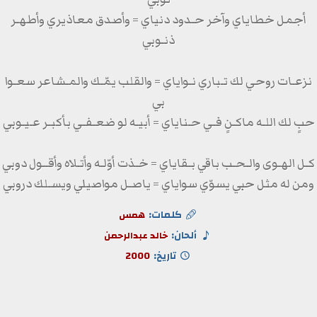
أجمل خطاياي وآخر حـدود دنياي = وأصدق معاذيري وأطهـر
ذنـوبي
نزعـات روحي لك تـباري نـواياي = والقلب يمّـك والمـشاعر سعـوا
بي
حبٍ لك اللـه ماكـنٍ فـي حـناياي = أبيـه لو ضعـفـي بأكبـر عـيـوبي
كـل الهـوى والـحـب باقي بـقاياي = خـذت أوّلـه وأتـلاه وأقــول دوبي
ومن له مثل حبي يسوّي سواياي = ياصـل مواصيلي ويسـلك دروبي
كلمات:
همس
ألحان:
خالد عبدالرحمن
تاريخ:
2000