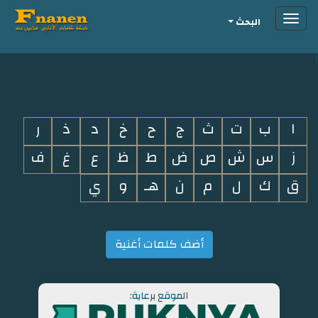
Toggle
البحث
navigation
i
ا
ب
ت
ث
ج
ح
خ
د
ذ
ر
ز
س
ش
ص
ض
ط
ظ
ع
غ
ف
ق
ك
ل
م
ن
هـ
و
ي
أضف كلمات أغنية
الموقع برعاية: