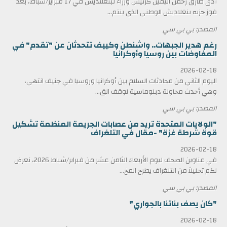
أدى طارق رحمن اليمين كرئيس وزراء لبنغلاديش في 17 فبراير/شباط، بعد
فوز حزبه بنغلاديش الوطني الذي ينتم...
المصدر: بي بي سي
رغم هدير الجبهات.. واشنطن وكييف تتحدثان عن "تقدم" في
المفاوضات بين روسيا وأوكرانيا
2026-02-18
اليوم الثاني من محادثات السلام بين أوكرانيا وروسيا في جنيف انتهى،
وهي أحدث محاولة دبلوماسية لوقف الق...
المصدر: بي بي سي
"الولايات المتحدة تريد من عصابات الجريمة المنظمة تشكيل
قوة شرطة غزة" -مقال في التلغراف
2026-02-18
في عناوين الصحف ليوم الأربعاء الثامن عشر من فبراير/شباط 2026، نعرض
لكم تحليلاً من التلغراف يطرح المخ...
المصدر: بي بي سي
"كان يصف بناتنا بالجواري"
2026-02-18