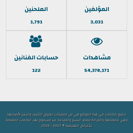
المؤلفين
الملحنين
1,791
3,031
مشاهدات
حسابات الفنانين
122
54,378,171
جميع الكلمات في هذا الموقع هي من ممتلكات حقوق التأليف والنشر لأصحابها
وهي للمطالعة والقراءة فقط, النسخ والطباعة غير مسموح بها, الكلمات المقدمة
للأغراض التعليمية © 2007 - 2026