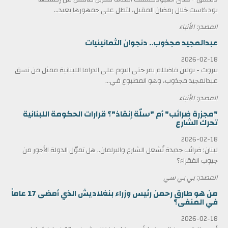
بودكاست خلال رمضان المقبل، لتطل على جمهورها بعيد...
المصدر: الأنباء
عبدالمجيد مجذوب.. دنجوان الثمانينيات
2026-02-18
بيروت - بولين فاضللم يمر حتى اليوم على الدراما اللبنانية ممثل من نسق
عبدالمجيد مجذوب، وهو المطبوع في...
المصدر: الأنباء
"مجزرة ضرائب" أم "سلّة إنقاذ"؟ قرارات الحكومة اللبنانية
تحرك الشارع
2026-02-18
لبنان: ضرائب جديدة تُشعل الشارع والبرلمان.. هل تموّل الدولة الأجور من
جيوب الفقراء؟
المصدر: بي بي سي
من هو طارق رحمن رئيس وزراء بنغلاديش الذي أمضى 17 عاماً
في المنفى؟
2026-02-18