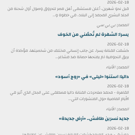
2026-02-18
قبل نحو شهرين، أعلن مستشفى أهل مصر للحروق وصول أول شحنة من
الجلد البشري المجمد إلى البلاد، في خطوة و...
المصدر: بي بي سي
يسرا: الشهرة لم تُحصّني من الخوف
2026-02-18
كشفت الفنانة يسرا، عن جانب إنساني مختلف من شخصيتها، مؤكدة أن
بريق النجومية لم يمنحها حصانة ضد مشاعر...
المصدر: الأنباء
داليا: استنوا «ليلى» في «روج أسود»
2026-02-18
القاهرة - محمد صلاحردت الفنانة داليا مصطفى على الجدل الذي أثير في
الأيام الماضية حول المنشورات التي...
المصدر: الأنباء
جديد نسرين طافش.. «أرض جديدة»
2026-02-18
دمشق - هدى العبودكشفت الفنانة نسرين طافش عن إطلاقها