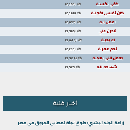
كفي نفسك
(2,156)
كان نفسي اقولك
(2,168)
اعمل ايه
(2,417)
نادرن علي
(1,365)
اه بحبك
(1,648)
ندم عمرك
(2,230)
يعمل اللي يعجبه
(1,904)
شهاده لله
(1,577)
أخبار فنية
زراعة الجلد البشري: طوق نجاة لمصابي الحروق في مصر