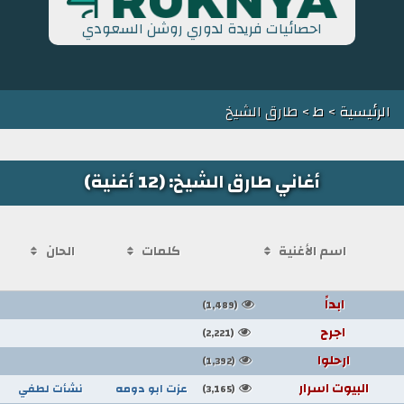
احصائيات فريدة لدوري روشن السعودي
الرئيسية
>
ط
> طارق الشيخ
أغاني طارق الشيخ: (12 أغنية)
اسم الأغنية
كلمات
الحان
ابداً
(1,489)
اجرح
(2,221)
ارحلوا
(1,392)
البيوت اسرار
عزت ابو دومه
نشأت لطفي
(3,165)