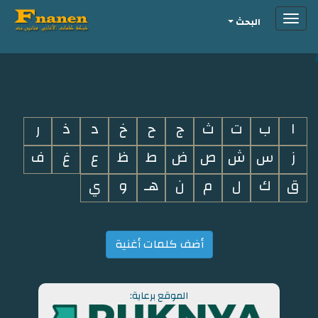
Toggle
البحث
navigation
i
ا
ب
ت
ث
ج
ح
خ
د
ذ
ر
ز
س
ش
ص
ض
ط
ظ
ع
غ
ف
ق
ك
ل
م
ن
هـ
و
ي
أضف كلمات أغنية
الموقع برعاية: